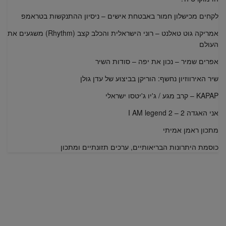
לקחים מכישלון חמור באבטחת אישים – ניסיון ההתנקשות בטראמפ
אמריקה גוט טאלנט – רוני הישראלית והכלב קצב (Rhythm) משגעים את
העולם
אפרים שמיר – נכון את יפה – סודות השיר
שיר האירווזיון נחשף: הוריקן בביצוע של עדן גולן
KAPAP – קרב מגע / ג'יו ג'יטסו ישראלי
אני האגדה 2 – I AM legend 2
מתכון ראמן אמיתי
כוסמת היתרונות הבריאותיים, ערכים תזונתיים ומתכון