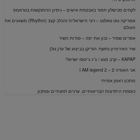
לקחים מכישלון חמור באבטחת אישים – ניסיון ההתנקשות בטראמפ
אמריקה גוט טאלנט – רוני הישראלית והכלב קצב (Rhythm) משגעים את
העולם
אפרים שמיר – נכון את יפה – סודות השיר
שיר האירווזיון נחשף: הוריקן בביצוע של עדן גולן
KAPAP – קרב מגע / ג'יו ג'יטסו ישראלי
אני האגדה 2 – I AM legend 2
מתכון ראמן אמיתי
כוסמת היתרונות הבריאותיים, ערכים תזונתיים ומתכון