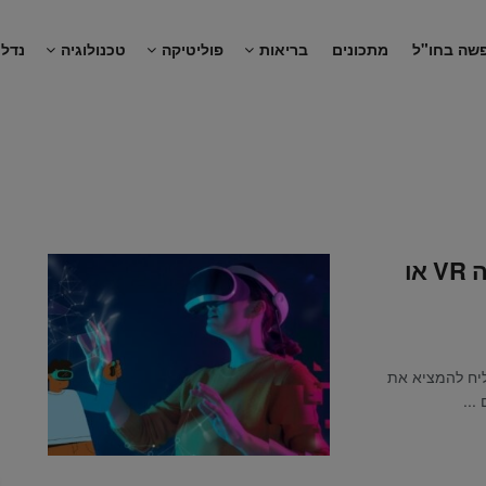
שה בחו"ל
מתכונים
בריאות
פוליטיקה
טכנולוגיה
נדל"
הכירו את Apple Vision Pro: משקפי ה VR או
להצליח להמציא את
..