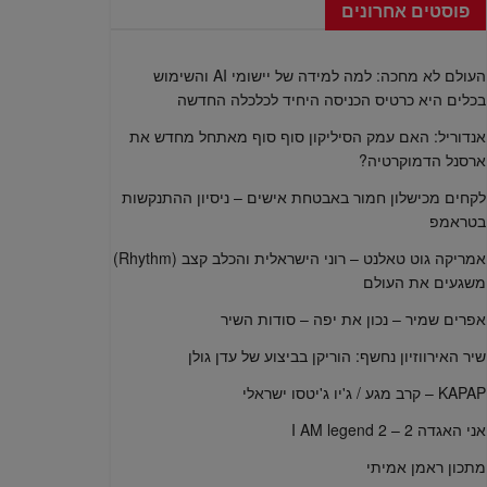
פוסטים אחרונים
העולם לא מחכה: למה למידה של יישומי AI והשימוש
בכלים היא כרטיס הכניסה היחיד לכלכלה החדשה
אנדוריל: האם עמק הסיליקון סוף סוף מאתחל מחדש את
ארסנל הדמוקרטיה?
לקחים מכישלון חמור באבטחת אישים – ניסיון ההתנקשות
בטראמפ
אמריקה גוט טאלנט – רוני הישראלית והכלב קצב (Rhythm)
משגעים את העולם
אפרים שמיר – נכון את יפה – סודות השיר
שיר האירווזיון נחשף: הוריקן בביצוע של עדן גולן
KAPAP – קרב מגע / ג'יו ג'יטסו ישראלי
אני האגדה 2 – I AM legend 2
מתכון ראמן אמיתי