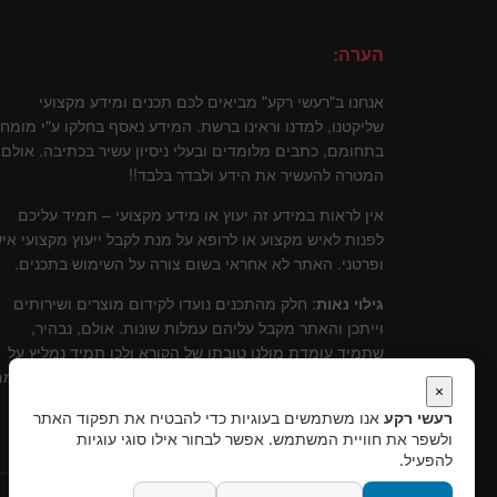
הערה:
אנחנו ב"רעשי רקע" מביאים לכם תכנים ומידע מקצועי
שליקטנו, למדנו וראינו ברשת. המידע נאסף בחלקו ע"י מומח
בתחומם, כתבים מלומדים ובעלי ניסיון עשיר בכתיבה. אולם
המטרה להעשיר את הידע ולבדר בלבד!!
אין לראות במידע זה יעוץ או מידע מקצועי – תמיד עליכם
לפנות לאיש מקצוע או לרופא על מנת לקבל ייעוץ מקצועי איש
ופרטני. האתר לא אחראי בשום צורה על השימוש בתכנים.
גילוי נאות
: חלק מהתכנים נועדו לקידום מוצרים ושירותים
וייתכן והאתר מקבל עליהם עמלות שונות. אולם, נבהיר,
שתמיד עומדת מולנו טובתו של הקורא ולכן תמיד נמליץ על
שירותים ומוצרים שלדעתינו עומדים בסטנרט איכותי וקידומ
×
יכול להוות תרומה לקוראים.
רעשי רקע
אנו משתמשים בעוגיות כדי להבטיח את תפקוד האתר
ולשפר את חוויית המשתמש. אפשר לבחור אילו סוגי עוגיות
להפעיל.