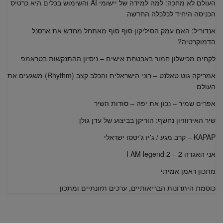
העולם לא מחכה: למה למידה של יישומי AI והשימוש בכלים היא כרטיס
הכניסה היחיד לכלכלה החדשה
אנדוריל: האם עמק הסיליקון סוף סוף מאתחל מחדש את ארסנל
הדמוקרטיה?
לקחים מכישלון חמור באבטחת אישים – ניסיון ההתנקשות בטראמפ
אמריקה גוט טאלנט – רוני הישראלית והכלב קצב (Rhythm) משגעים את
העולם
אפרים שמיר – נכון את יפה – סודות השיר
שיר האירווזיון נחשף: הוריקן בביצוע של עדן גולן
KAPAP – קרב מגע / ג'יו ג'יטסו ישראלי
אני האגדה 2 – I AM legend 2
מתכון ראמן אמיתי
כוסמת היתרונות הבריאותיים, ערכים תזונתיים ומתכון