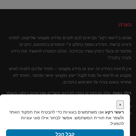
הערה:
אנחנו ב"רעשי רקע" מביאים לכם תכנים ומידע מקצועי שליקטנו, למדנו
וראינו ברשת. המידע נאסף בחלקו ע"י מומחים בתחומם, כתבים
מלומדים ובעלי ניסיון עשיר בכתיבה. אולם המטרה להעשיר את הידע
ולבדר בלבד!!
אין לראות במידע זה יעוץ או מידע מקצועי – תמיד עליכם לפנות לאיש
מקצוע או לרופא על מנת לקבל ייעוץ מקצועי אישי ופרטני. האתר לא
אחראי בשום צורה על השימוש בתכנים.
גילוי נאות
: חלק מהתכנים נועדו לקידום מוצרים ושירותים וייתכן והאתר
מקבל עליהם עמלות שונות. אולם, נבהיר, שתמיד עומדת מולנו טובתו
×
של הקורא ולכן תמיד נמליץ על שירותים ומוצרים שלדעתינו עומדים
רעשי רקע
אנו משתמשים בעוגיות כדי להבטיח את תפקוד האתר
בסטנרט איכותי וקידומם יכול להוות תרומה לקוראים.
ולשפר את חוויית המשתמש. אפשר לבחור אילו סוגי עוגיות
להפעיל.
קבל הכל