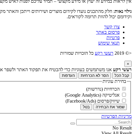
אין לראות במידע זה יעוץ או מידע מקצועי – תמיד עליכם לפנות לאיש מקצ
גילוי נאות
: חלק מהתכנים נועדו לקידום מוצרים ושירותים וייתכן והאתר מק
וקידומם יכול להוות תרומה לקוראים.
צרו קשר
פרסום באתר
פרטיות
תנאי שימוש
<© 2019
רעשי רקע
כל הזכויות שמורות
×
רעשי רקע
אנו משתמשים בעוגיות כדי להבטיח את תפקוד האתר ולשפר את ח
קבל הכל
הסר לא הכרחיות
העדפות
בחירת עוגיות
הכרחיות (נדרשות)
אנליטיקה (Google Analytics)
שיווק/פרסום (Facebook/Ads)
שמור את הבחירה
בטל
מדיניות הפרטיות
No Result
View All Result