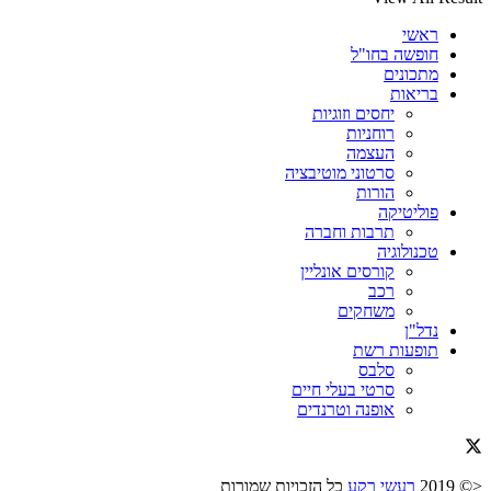
ראשי
חופשה בחו"ל
מתכונים
בריאות
יחסים וזוגיות
רוחניות
העצמה
סרטוני מוטיבציה
הורות
פוליטיקה
תרבות וחברה
טכנולוגיה
קורסים אונליין
רכב
משחקים
נדל"ן
תופעות רשת
סלבס
סרטי בעלי חיים
אופנה וטרנדים
<© 2019
רעשי רקע
כל הזכויות שמורות