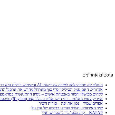
פוסטים אחרונים
העולם לא מחכה: למה למידה של יישומי AI והשימוש בכלים היא כרטיס הכניסה היחיד לכלכלה החדשה
אנדוריל: האם עמק הסיליקון סוף סוף מאתחל מחדש את ארסנל הדמ
לקחים מכישלון חמור באבטחת אישים – ניסיון ההתנקשות בטראמפ
אמריקה גוט טאלנט – רוני הישראלית והכלב קצב (Rhythm) משגעים את העולם
אפרים שמיר – נכון את יפה – סודות השיר
שיר האירווזיון נחשף: הוריקן בביצוע של עדן גולן
KAPAP – קרב מגע / ג'יו ג'יטסו ישראלי