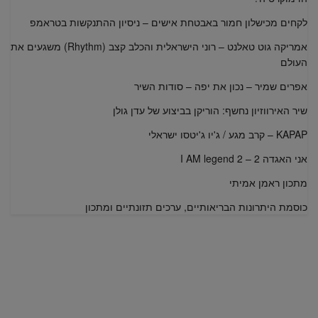
לקחים מכישלון חמור באבטחת אישים – ניסיון ההתנקשות בטראמפ
אמריקה גוט טאלנט – רוני הישראלית והכלב קצב (Rhythm) משגעים את
העולם
אפרים שמיר – נכון את יפה – סודות השיר
שיר האירווזיון נחשף: הוריקן בביצוע של עדן גולן
KAPAP – קרב מגע / ג'יו ג'יטסו ישראלי
אני האגדה 2 – I AM legend 2
מתכון ראמן אמיתי
כוסמת היתרונות הבריאותיים, ערכים תזונתיים ומתכון