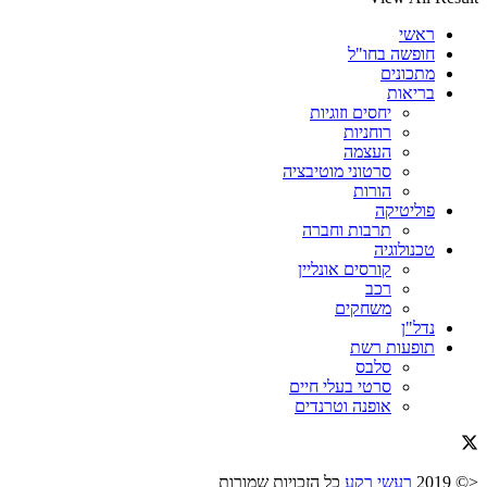
ראשי
חופשה בחו"ל
מתכונים
בריאות
יחסים וזוגיות
רוחניות
העצמה
סרטוני מוטיבציה
הורות
פוליטיקה
תרבות וחברה
טכנולוגיה
קורסים אונליין
רכב
משחקים
נדל"ן
תופעות רשת
סלבס
סרטי בעלי חיים
אופנה וטרנדים
<© 2019
רעשי רקע
כל הזכויות שמורות