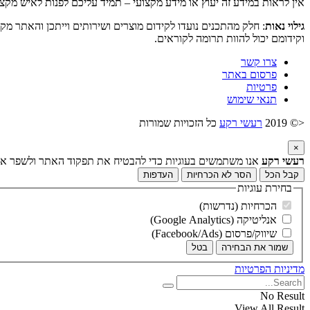
אין לראות במידע זה יעוץ או מידע מקצועי – תמיד עליכם לפנות לאיש מקצ
גילוי נאות
: חלק מהתכנים נועדו לקידום מוצרים ושירותים וייתכן והאתר מק
וקידומם יכול להוות תרומה לקוראים.
צרו קשר
פרסום באתר
פרטיות
תנאי שימוש
<© 2019
רעשי רקע
כל הזכויות שמורות
×
רעשי רקע
אנו משתמשים בעוגיות כדי להבטיח את תפקוד האתר ולשפר את ח
קבל הכל
הסר לא הכרחיות
העדפות
בחירת עוגיות
הכרחיות (נדרשות)
אנליטיקה (Google Analytics)
שיווק/פרסום (Facebook/Ads)
שמור את הבחירה
בטל
מדיניות הפרטיות
No Result
View All Result