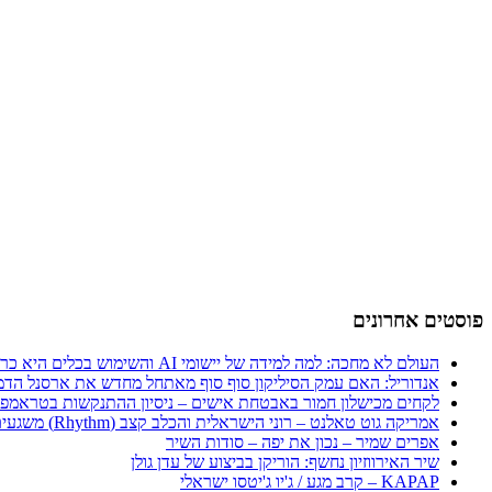
פוסטים אחרונים
העולם לא מחכה: למה למידה של יישומי AI והשימוש בכלים היא כרטיס הכניסה היחיד לכלכלה החדשה
אנדוריל: האם עמק הסיליקון סוף סוף מאתחל מחדש את ארסנל הדמ
לקחים מכישלון חמור באבטחת אישים – ניסיון ההתנקשות בטראמפ
אמריקה גוט טאלנט – רוני הישראלית והכלב קצב (Rhythm) משגעים את העולם
אפרים שמיר – נכון את יפה – סודות השיר
שיר האירווזיון נחשף: הוריקן בביצוע של עדן גולן
KAPAP – קרב מגע / ג'יו ג'יטסו ישראלי