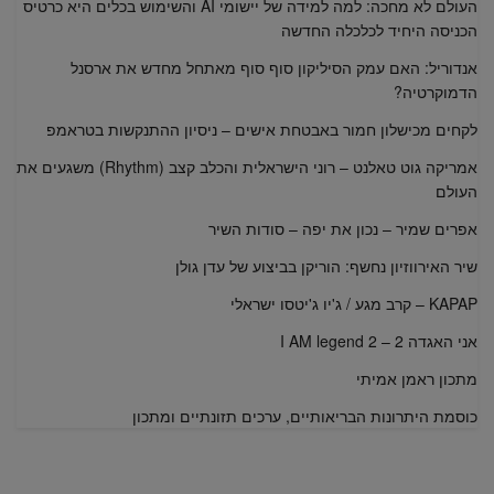
העולם לא מחכה: למה למידה של יישומי AI והשימוש בכלים היא כרטיס
הכניסה היחיד לכלכלה החדשה
אנדוריל: האם עמק הסיליקון סוף סוף מאתחל מחדש את ארסנל
הדמוקרטיה?
לקחים מכישלון חמור באבטחת אישים – ניסיון ההתנקשות בטראמפ
אמריקה גוט טאלנט – רוני הישראלית והכלב קצב (Rhythm) משגעים את
העולם
אפרים שמיר – נכון את יפה – סודות השיר
שיר האירווזיון נחשף: הוריקן בביצוע של עדן גולן
KAPAP – קרב מגע / ג'יו ג'יטסו ישראלי
אני האגדה 2 – I AM legend 2
מתכון ראמן אמיתי
כוסמת היתרונות הבריאותיים, ערכים תזונתיים ומתכון