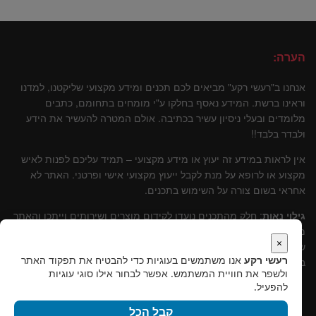
הערה:
אנחנו ב"רעשי רקע" מביאים לכם תכנים ומידע מקצועי שליקטנו, למדנו
וראינו ברשת. המידע נאסף בחלקו ע"י מומחים בתחומם, כתבים
מלומדים ובעלי ניסיון עשיר בכתיבה. אולם המטרה להעשיר את הידע
ולבדר בלבד!!
אין לראות במידע זה יעוץ או מידע מקצועי – תמיד עליכם לפנות לאיש
מקצוע או לרופא על מנת לקבל ייעוץ מקצועי אישי ופרטני. האתר לא
אחראי בשום צורה על השימוש בתכנים.
גילוי נאות
: חלק מהתכנים נועדו לקידום מוצרים ושירותים וייתכן והאתר
מקבל עליהם עמלות שונות. אולם, נבהיר, שתמיד עומדת מולנו טובתו
×
של הקורא ולכן תמיד נמליץ על שירותים ומוצרים שלדעתינו עומדים
רעשי רקע
אנו משתמשים בעוגיות כדי להבטיח את תפקוד האתר
בסטנרט איכותי וקידומם יכול להוות תרומה לקוראים.
ולשפר את חוויית המשתמש. אפשר לבחור אילו סוגי עוגיות
להפעיל.
קבל הכל