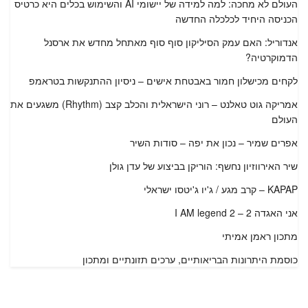
העולם לא מחכה: למה למידה של יישומי AI והשימוש בכלים היא כרטיס
הכניסה היחיד לכלכלה החדשה
אנדוריל: האם עמק הסיליקון סוף סוף מאתחל מחדש את ארסנל
הדמוקרטיה?
לקחים מכישלון חמור באבטחת אישים – ניסיון ההתנקשות בטראמפ
אמריקה גוט טאלנט – רוני הישראלית והכלב קצב (Rhythm) משגעים את
העולם
אפרים שמיר – נכון את יפה – סודות השיר
שיר האירווזיון נחשף: הוריקן בביצוע של עדן גולן
KAPAP – קרב מגע / ג'יו ג'יטסו ישראלי
אני האגדה 2 – I AM legend 2
מתכון ראמן אמיתי
כוסמת היתרונות הבריאותיים, ערכים תזונתיים ומתכון