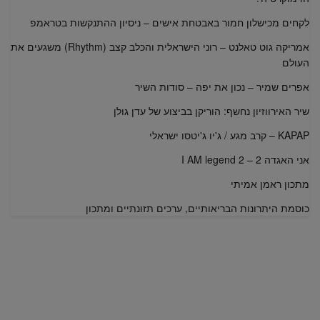
לקחים מכישלון חמור באבטחת אישים – ניסיון ההתנקשות בטראמפ
אמריקה גוט טאלנט – רוני הישראלית והכלב קצב (Rhythm) משגעים את
העולם
אפרים שמיר – נכון את יפה – סודות השיר
שיר האירווזיון נחשף: הוריקן בביצוע של עדן גולן
KAPAP – קרב מגע / ג'יו ג'יטסו ישראלי
אני האגדה 2 – I AM legend 2
מתכון ראמן אמיתי
כוסמת היתרונות הבריאותיים, ערכים תזונתיים ומתכון