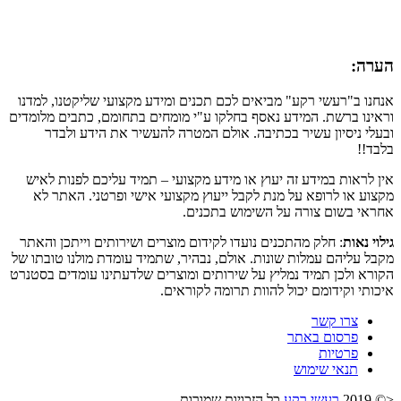
הערה:
אנחנו ב"רעשי רקע" מביאים לכם תכנים ומידע מקצועי שליקטנו, למדנו
וראינו ברשת. המידע נאסף בחלקו ע"י מומחים בתחומם, כתבים מלומדים
ובעלי ניסיון עשיר בכתיבה. אולם המטרה להעשיר את הידע ולבדר
בלבד!!
אין לראות במידע זה יעוץ או מידע מקצועי – תמיד עליכם לפנות לאיש
מקצוע או לרופא על מנת לקבל ייעוץ מקצועי אישי ופרטני. האתר לא
אחראי בשום צורה על השימוש בתכנים.
גילוי נאות
: חלק מהתכנים נועדו לקידום מוצרים ושירותים וייתכן והאתר
מקבל עליהם עמלות שונות. אולם, נבהיר, שתמיד עומדת מולנו טובתו של
הקורא ולכן תמיד נמליץ על שירותים ומוצרים שלדעתינו עומדים בסטנרט
איכותי וקידומם יכול להוות תרומה לקוראים.
צרו קשר
פרסום באתר
פרטיות
תנאי שימוש
<© 2019
רעשי רקע
כל הזכויות שמורות