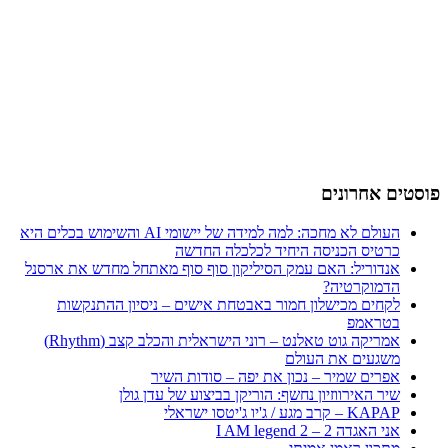
פוסטים אחרונים
העולם לא מחכה: למה למידה של יישומי AI והשימוש בכלים היא
כרטיס הכניסה היחיד לכלכלה החדשה
אנדוריל: האם עמק הסיליקון סוף סוף מאתחל מחדש את ארסנל
הדמוקרטיה?
לקחים מכישלון חמור באבטחת אישים – ניסיון ההתנקשות
בטראמפ
אמריקה גוט טאלנט – רוני הישראלית והכלב קצב (Rhythm)
משגעים את העולם
אפרים שמיר – נכון את יפה – סודות השיר
שיר האירווזיון נחשף: הוריקן בביצוע של עדן גולן
KAPAP – קרב מגע / ג'יו ג'יטסו ישראלי
אני האגדה 2 – I AM legend 2