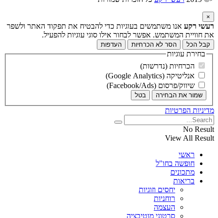
×
רעשי רקע
אנו משתמשים בעוגיות כדי להבטיח את תפקוד האתר ולשפר
את חוויית המשתמש. אפשר לבחור אילו סוגי עוגיות להפעיל.
קבל הכל
הסר לא הכרחיות
העדפות
בחירת עוגיות
הכרחיות (נדרשות)
אנליטיקה (Google Analytics)
שיווק/פרסום (Facebook/Ads)
שמור את הבחירה
בטל
מדיניות הפרטיות
No Result
View All Result
ראשי
חופשה בחו"ל
מתכונים
בריאות
יחסים וזוגיות
רוחניות
העצמה
סרטוני מוטיבציה