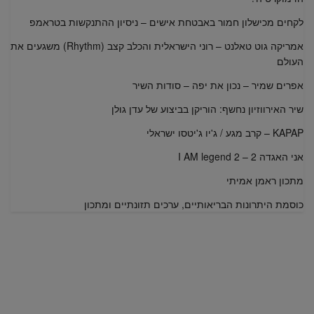
לקחים מכישלון חמור באבטחת אישים – ניסיון ההתנקשות בטראמפ
אמריקה גוט טאלנט – רוני הישראלית והכלב קצב (Rhythm) משגעים את
העולם
אפרים שמיר – נכון את יפה – סודות השיר
שיר האירווזיון נחשף: הוריקן בביצוע של עדן גולן
KAPAP – קרב מגע / ג'יו ג'יטסו ישראלי
אני האגדה 2 – I AM legend 2
מתכון ראמן אמיתי
כוסמת היתרונות הבריאותיים, ערכים תזונתיים ומתכון