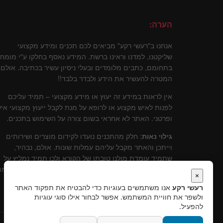
הערה:
אנחנו ב"רעשי רקע" מביאים לכם תכנים ומידע מקצועי
שליקטנו, למדנו וראינו ברשת. המידע נאסף בחלקו ע"י מומח
בתחומם, כתבים מלומדים ובעלי ניסיון עשיר בכתיבה. אולם
המטרה להעשיר את הידע ולבדר בלבד!!
אין לראות במידע זה יעוץ או מידע מקצועי – תמיד עליכם
לפנות לאיש מקצוע או לרופא על מנת לקבל ייעוץ מקצועי איש
ופרטני. האתר לא אחראי בשום צורה על השימוש בתכנים.
גילוי נאות
: חלק מהתכנים נועדו לקידום מוצרים ושירותים
וייתכן והאתר מקבל עליהם עמלות שונות. אולם, נבהיר,
שתמיד עומדת מולנו טובתו של הקורא ולכן תמיד נמליץ על
שירותים ומוצרים שלדעתינו עומדים בסטנרט איכותי וקידומ
×
יכול להוות תרומה לקוראים.
רעשי רקע
אנו משתמשים בעוגיות כדי להבטיח את תפקוד האתר
ולשפר את חוויית המשתמש. אפשר לבחור אילו סוגי עוגיות
להפעיל.