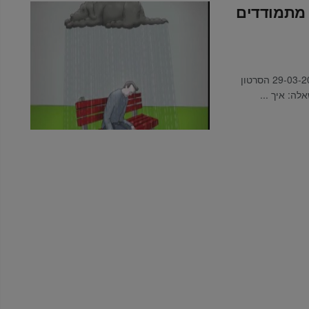
 המאה ה 21… איך מתמודדים
הכתבה נערכה בתאריך 18-06-202 פורסמה לראשונה ב 29-03-2016 הסרטון
ה: איך ...