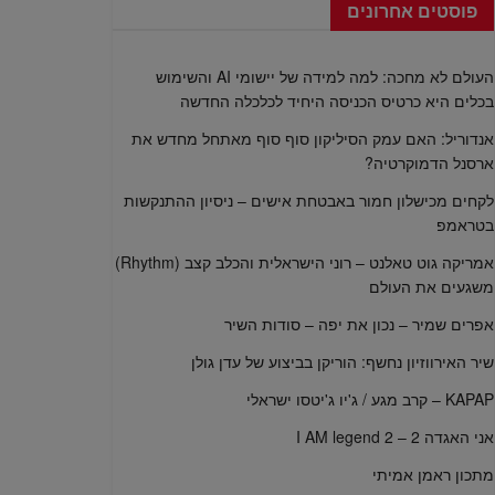
פוסטים אחרונים
העולם לא מחכה: למה למידה של יישומי AI והשימוש
בכלים היא כרטיס הכניסה היחיד לכלכלה החדשה
אנדוריל: האם עמק הסיליקון סוף סוף מאתחל מחדש את
ארסנל הדמוקרטיה?
לקחים מכישלון חמור באבטחת אישים – ניסיון ההתנקשות
בטראמפ
אמריקה גוט טאלנט – רוני הישראלית והכלב קצב (Rhythm)
משגעים את העולם
אפרים שמיר – נכון את יפה – סודות השיר
שיר האירווזיון נחשף: הוריקן בביצוע של עדן גולן
KAPAP – קרב מגע / ג'יו ג'יטסו ישראלי
אני האגדה 2 – I AM legend 2
מתכון ראמן אמיתי