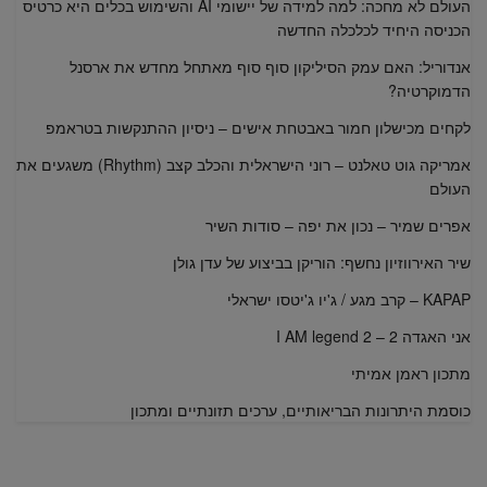
העולם לא מחכה: למה למידה של יישומי AI והשימוש בכלים היא כרטיס
הכניסה היחיד לכלכלה החדשה
אנדוריל: האם עמק הסיליקון סוף סוף מאתחל מחדש את ארסנל
הדמוקרטיה?
לקחים מכישלון חמור באבטחת אישים – ניסיון ההתנקשות בטראמפ
אמריקה גוט טאלנט – רוני הישראלית והכלב קצב (Rhythm) משגעים את
העולם
אפרים שמיר – נכון את יפה – סודות השיר
שיר האירווזיון נחשף: הוריקן בביצוע של עדן גולן
KAPAP – קרב מגע / ג'יו ג'יטסו ישראלי
אני האגדה 2 – I AM legend 2
מתכון ראמן אמיתי
כוסמת היתרונות הבריאותיים, ערכים תזונתיים ומתכון