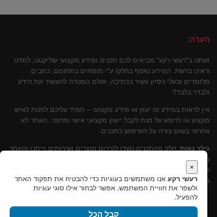
הערה:
אנחנו ב"רעשי רקע" מביאים לכם תכנים ומידע מקצועי שליקטנו, למדנו
וראינו ברשת. המידע נאסף בחלקו ע"י מומחים בתחומם, כתבים
מלומדים ובעלי ניסיון עשיר בכתיבה. אולם המטרה להעשיר את הידע
ולבדר בלבד!!
אין לראות במידע זה יעוץ או מידע מקצועי – תמיד עליכם לפנות לאיש
מקצוע או לרופא על מנת לקבל ייעוץ מקצועי אישי ופרטני. האתר לא
אחראי בשום צורה על השימוש בתכנים.
גילוי נאות
: חלק מהתכנים נועדו לקידום מוצרים ושירותים וייתכן והאתר
מקבל עליהם עמלות שונות. אולם, נבהיר, שתמיד עומדת מולנו טובתו
×
של הקורא ולכן תמיד נמליץ על שירותים ומוצרים שלדעתינו עומדים
רעשי רקע
אנו משתמשים בעוגיות כדי להבטיח את תפקוד האתר
בסטנרט איכותי וקידומם יכול להוות תרומה לקוראים.
ולשפר את חוויית המשתמש. אפשר לבחור אילו סוגי עוגיות
להפעיל.
קבל הכל