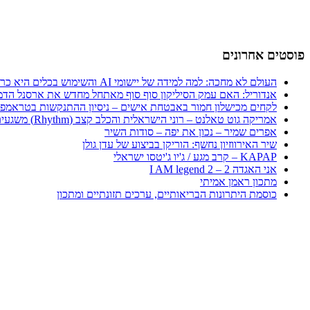
פוסטים אחרונים
העולם לא מחכה: למה למידה של יישומי AI והשימוש בכלים היא כרטיס הכניסה היחיד לכלכלה החדשה
אנדוריל: האם עמק הסיליקון סוף סוף מאתחל מחדש את ארסנל הדמ
לקחים מכישלון חמור באבטחת אישים – ניסיון ההתנקשות בטראמפ
אמריקה גוט טאלנט – רוני הישראלית והכלב קצב (Rhythm) משגעים את העולם
אפרים שמיר – נכון את יפה – סודות השיר
שיר האירווזיון נחשף: הוריקן בביצוע של עדן גולן
KAPAP – קרב מגע / ג'יו ג'יטסו ישראלי
אני האגדה 2 – I AM legend 2
מתכון ראמן אמיתי
כוסמת היתרונות הבריאותיים, ערכים תזונתיים ומתכון