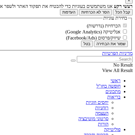
×
רעשי רקע
אנו משתמשים בעוגיות כדי להבטיח את תפקוד האתר ולשפר את ח
קבל הכל
הסר לא הכרחיות
העדפות
בחירת עוגיות
הכרחיות (נדרשות)
אנליטיקה (Google Analytics)
שיווק/פרסום (Facebook/Ads)
שמור את הבחירה
בטל
מדיניות הפרטיות
No Result
View All Result
ראשי
חופשה בחו"ל
מתכונים
בריאות
יחסים וזוגיות
רוחניות
העצמה
סרטוני מוטיבציה
הורות
פוליטיקה
תרבות וחברה