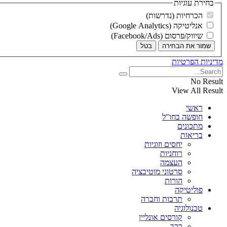
בחירת עוגיות
הכרחיות (נדרשות)
אנליטיקה (Google Analytics)
שיווק/פרסום (Facebook/Ads)
שמור את הבחירה
בטל
מדיניות הפרטיות
No Result
View All Result
ראשי
חופשה בחו"ל
מתכונים
בריאות
יחסים וזוגיות
רוחניות
העצמה
סרטוני מוטיבציה
הורות
פוליטיקה
תרבות וחברה
טכנולוגיה
קורסים אונליין
רכב