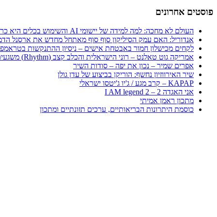
פוסטים אחרונים
העולם לא מחכה: למה למידה של יישומי AI והשימוש בכלים היא כרטיס הכניסה היחיד לכלכלה החדשה
אנדוריל: האם עמק הסיליקון סוף סוף מאתחל מחדש את ארסנל הדמ
לקחים מכישלון חמור באבטחת אישים – ניסיון ההתנקשות בטראמפ
אמריקה גוט טאלנט – רוני הישראלית והכלב קצב (Rhythm) משגעים את העולם
אפרים שמיר – נכון את יפה – סודות השיר
שיר האירווזיון נחשף: הוריקן בביצוע של עדן גולן
KAPAP – קרב מגע / ג'יו ג'יטסו ישראלי
אני האגדה 2 – I AM legend 2
מתכון ראמן אמיתי
כוסמת היתרונות הבריאותיים, ערכים תזונתיים ומתכון