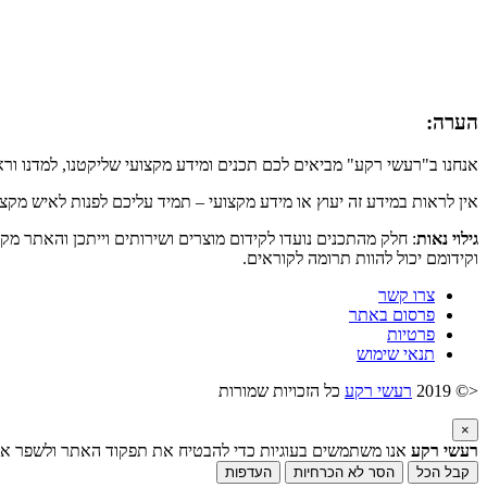
הערה:
אנחנו ב"רעשי רקע" מביאים לכם תכנים ומידע מקצועי שליקטנו, למדנו ור
אין לראות במידע זה יעוץ או מידע מקצועי – תמיד עליכם לפנות לאיש מקצ
גילוי נאות
: חלק מהתכנים נועדו לקידום מוצרים ושירותים וייתכן והאתר מק
וקידומם יכול להוות תרומה לקוראים.
צרו קשר
פרסום באתר
פרטיות
תנאי שימוש
<© 2019
רעשי רקע
כל הזכויות שמורות
×
רעשי רקע
אנו משתמשים בעוגיות כדי להבטיח את תפקוד האתר ולשפר את ח
קבל הכל
הסר לא הכרחיות
העדפות