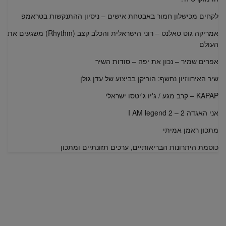
לקחים מכישלון חמור באבטחת אישים – ניסיון ההתנקשות בטראמפ
אמריקה גוט טאלנט – רוני הישראלית והכלב קצב (Rhythm) משגעים את
העולם
אפרים שמיר – נכון את יפה – סודות השיר
שיר האירווזיון נחשף: הוריקן בביצוע של עדן גולן
KAPAP – קרב מגע / ג'יו ג'יטסו ישראלי
אני האגדה 2 – I AM legend 2
מתכון ראמן אמיתי
כוסמת היתרונות הבריאותיים, ערכים תזונתיים ומתכון