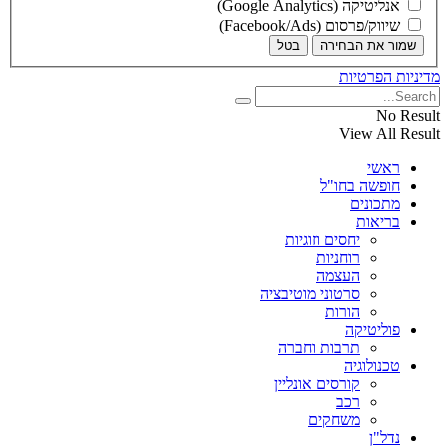
אנליטיקה (Google Analytics)
שיווק/פרסום (Facebook/Ads)
שמור את הבחירה
בטל
מדיניות הפרטיות
No Result
View All Result
ראשי
חופשה בחו"ל
מתכונים
בריאות
יחסים וזוגיות
רוחניות
העצמה
סרטוני מוטיבציה
הורות
פוליטיקה
תרבות וחברה
טכנולוגיה
קורסים אונליין
רכב
משחקים
נדל"ן