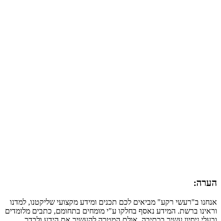
הערה:
אנחנו ב"רעשי רקע" מביאים לכם תכנים ומידע מקצועי שליקטנו, למדנו
וראינו ברשת. המידע נאסף בחלקו ע"י מומחים בתחומם, כתבים מלומדים
ובעלי ניסיון עשיר בכתיבה. אולם המטרה להעשיר את הידע ולבדר