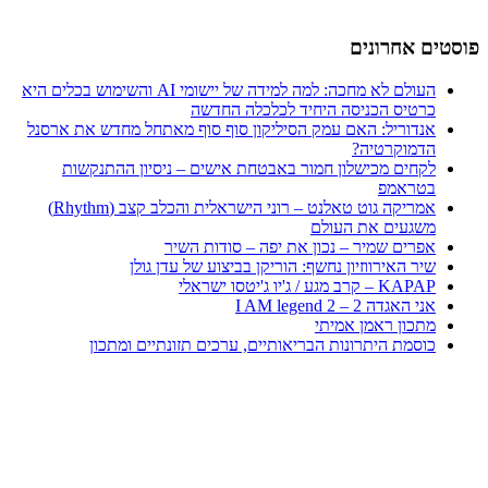
פוסטים אחרונים
העולם לא מחכה: למה למידה של יישומי AI והשימוש בכלים היא
כרטיס הכניסה היחיד לכלכלה החדשה
אנדוריל: האם עמק הסיליקון סוף סוף מאתחל מחדש את ארסנל
הדמוקרטיה?
לקחים מכישלון חמור באבטחת אישים – ניסיון ההתנקשות
בטראמפ
אמריקה גוט טאלנט – רוני הישראלית והכלב קצב (Rhythm)
משגעים את העולם
אפרים שמיר – נכון את יפה – סודות השיר
שיר האירווזיון נחשף: הוריקן בביצוע של עדן גולן
KAPAP – קרב מגע / ג'יו ג'יטסו ישראלי
אני האגדה 2 – I AM legend 2
מתכון ראמן אמיתי
כוסמת היתרונות הבריאותיים, ערכים תזונתיים ומתכון