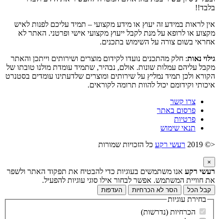
בלבד!!
אין לראות במידע זה יעוץ או מידע מקצועי – תמיד עליכם לפנות לאיש
מקצוע או לרופא על מנת לקבל ייעוץ מקצועי אישי ופרטני. האתר לא
אחראי בשום צורה על השימוש בתכנים.
גילוי נאות
: חלק מהתכנים נועדו לקידום מוצרים ושירותים וייתכן והאתר
מקבל עליהם עמלות שונות. אולם, נבהיר, שתמיד עומדת מולנו טובתו של
הקורא ולכן תמיד נמליץ על שירותים ומוצרים שלדעתינו עומדים בסטנרט
איכותי וקידומם יכול להוות תרומה לקוראים.
צרו קשר
פרסום באתר
פרטיות
תנאי שימוש
<© 2019
רעשי רקע
כל הזכויות שמורות
×
רעשי רקע
אנו משתמשים בעוגיות כדי להבטיח את תפקוד האתר ולשפר
את חוויית המשתמש. אפשר לבחור אילו סוגי עוגיות להפעיל.
קבל הכל
הסר לא הכרחיות
העדפות
בחירת עוגיות
הכרחיות (נדרשות)