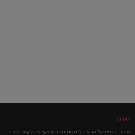
הערה:
אנחנו ב"רעשי רקע" מביאים לכם תכנים ומידע מקצועי שליקטנו, למדנו