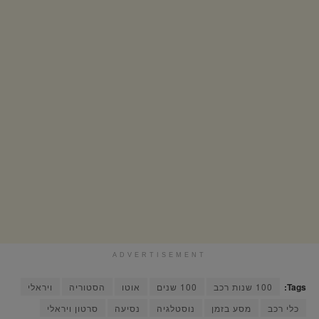
ADVERTISEMENT
Tags:
100 שנות רכב
100 שנים
אוטו
הסטוריה
ויראלי
כלי רכב
מסע בזמן
נוסטלגיה
נסיעה
סרטון ויראלי