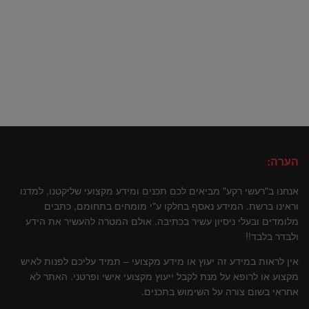
הערה:
אנחנו ב"רעשי רקע" מביאים לכם תכנים ומידע מקצועי שליקטנו, למדנו
וראינו ברשת. המידע נאסף בחלקו ע"י מומחים בתחומם, כתבים
מלומדים ובעלי ניסיון עשיר בכתיבה. אולם המטרה להעשיר את הידע
ולבדר בלבד!!
אין לראות במידע זה יעוץ או מידע מקצועי – תמיד עליכם לפנות לאיש
מקצוע או לרופא על מנת לקבל ייעוץ מקצועי אישי ופרטני. האתר לא
אחראי בשום צורה על השימוש בתכנים.