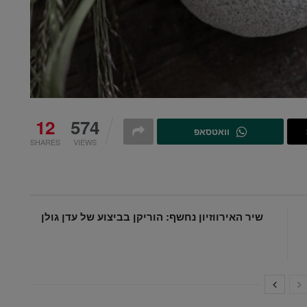
12
574
וואטסאפ
SHARES
VIEWS
שיר האירווזיון נחשף: הוריקן בביצוע של עדן גולן