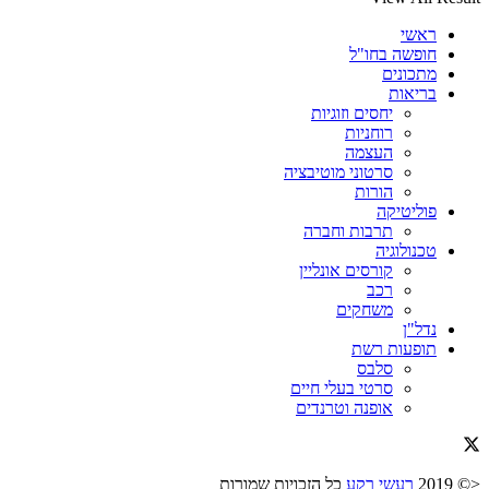
ראשי
חופשה בחו"ל
מתכונים
בריאות
יחסים וזוגיות
רוחניות
העצמה
סרטוני מוטיבציה
הורות
פוליטיקה
תרבות וחברה
טכנולוגיה
קורסים אונליין
רכב
משחקים
נדל"ן
תופעות רשת
סלבס
סרטי בעלי חיים
אופנה וטרנדים
<© 2019
רעשי רקע
כל הזכויות שמורות