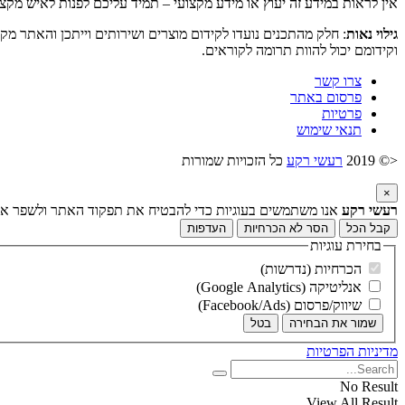
אין לראות במידע זה יעוץ או מידע מקצועי – תמיד עליכם לפנות לאיש מקצ
גילוי נאות
: חלק מהתכנים נועדו לקידום מוצרים ושירותים וייתכן והאתר מק
וקידומם יכול להוות תרומה לקוראים.
צרו קשר
פרסום באתר
פרטיות
תנאי שימוש
<© 2019
רעשי רקע
כל הזכויות שמורות
×
רעשי רקע
אנו משתמשים בעוגיות כדי להבטיח את תפקוד האתר ולשפר את ח
קבל הכל
הסר לא הכרחיות
העדפות
בחירת עוגיות
הכרחיות (נדרשות)
אנליטיקה (Google Analytics)
שיווק/פרסום (Facebook/Ads)
שמור את הבחירה
בטל
מדיניות הפרטיות
No Result
View All Result