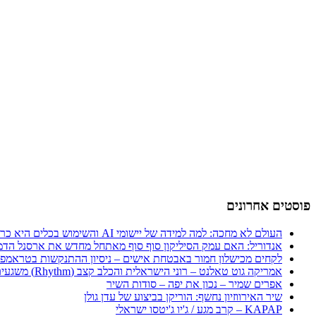
פוסטים אחרונים
העולם לא מחכה: למה למידה של יישומי AI והשימוש בכלים היא כרטיס הכניסה היחיד לכלכלה החדשה
אנדוריל: האם עמק הסיליקון סוף סוף מאתחל מחדש את ארסנל הדמ
לקחים מכישלון חמור באבטחת אישים – ניסיון ההתנקשות בטראמפ
אמריקה גוט טאלנט – רוני הישראלית והכלב קצב (Rhythm) משגעים את העולם
אפרים שמיר – נכון את יפה – סודות השיר
שיר האירווזיון נחשף: הוריקן בביצוע של עדן גולן
KAPAP – קרב מגע / ג'יו ג'יטסו ישראלי