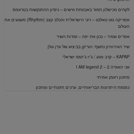
לקחים מכישלון חמור באבטחת אישים – ניסיון ההתנקשות בטראמפ
אמריקה גוט טאלנט – רוני הישראלית והכלב קצב (Rhythm) משגעים את
העולם
אפרים שמיר – נכון את יפה – סודות השיר
שיר האירווזיון נחשף: הוריקן בביצוע של עדן גולן
KAPAP – קרב מגע / ג'יו ג'יטסו ישראלי
אני האגדה 2 – I AM legend 2
מתכון ראמן אמיתי
כוסמת היתרונות הבריאותיים, ערכים תזונתיים ומתכון