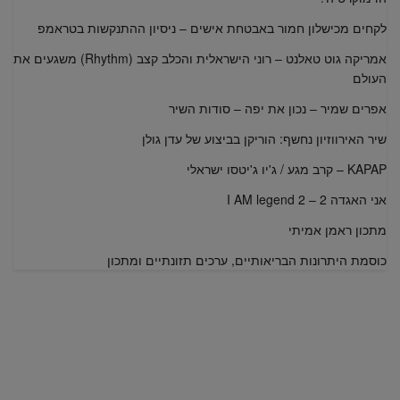
לקחים מכישלון חמור באבטחת אישים – ניסיון ההתנקשות בטראמפ
אמריקה גוט טאלנט – רוני הישראלית והכלב קצב (Rhythm) משגעים את
העולם
אפרים שמיר – נכון את יפה – סודות השיר
שיר האירווזיון נחשף: הוריקן בביצוע של עדן גולן
KAPAP – קרב מגע / ג'יו ג'יטסו ישראלי
אני האגדה 2 – I AM legend 2
מתכון ראמן אמיתי
כוסמת היתרונות הבריאותיים, ערכים תזונתיים ומתכון