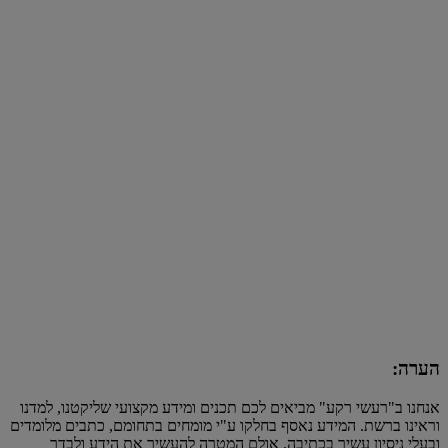
הערה:
אנחנו ב"רעשי רקע" מביאים לכם תכנים ומידע מקצועי שליקטנו, למדנו
וראינו ברשת. המידע נאסף בחלקו ע"י מומחים בתחומם, כתבים מלומדים
ובעלי ניסיון עשיר בכתיבה. אולם המטרה להעשיר את הידע ולבדר