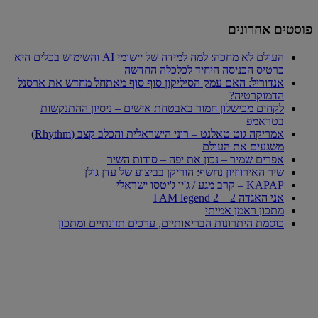
פוסטים אחרונים
העולם לא מחכה: למה למידה של יישומי AI והשימוש בכלים היא
כרטיס הכניסה היחיד לכלכלה החדשה
אנדוריל: האם עמק הסיליקון סוף סוף מאתחל מחדש את ארסנל
הדמוקרטיה?
לקחים מכישלון חמור באבטחת אישים – ניסיון ההתנקשות
בטראמפ
אמריקה גוט טאלנט – רוני הישראלית והכלב קצב (Rhythm)
משגעים את העולם
אפרים שמיר – נכון את יפה – סודות השיר
שיר האירווזיון נחשף: הוריקן בביצוע של עדן גולן
KAPAP – קרב מגע / ג'יו ג'יטסו ישראלי
אני האגדה 2 – I AM legend 2
מתכון ראמן אמיתי
כוסמת היתרונות הבריאותיים, ערכים תזונתיים ומתכון