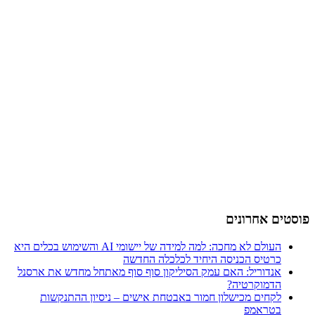
פוסטים אחרונים
העולם לא מחכה: למה למידה של יישומי AI והשימוש בכלים היא
כרטיס הכניסה היחיד לכלכלה החדשה
אנדוריל: האם עמק הסיליקון סוף סוף מאתחל מחדש את ארסנל
הדמוקרטיה?
לקחים מכישלון חמור באבטחת אישים – ניסיון ההתנקשות
בטראמפ