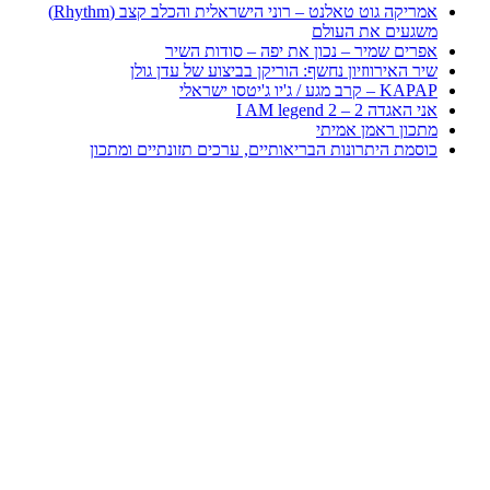
אמריקה גוט טאלנט – רוני הישראלית והכלב קצב (Rhythm)
משגעים את העולם
אפרים שמיר – נכון את יפה – סודות השיר
שיר האירווזיון נחשף: הוריקן בביצוע של עדן גולן
KAPAP – קרב מגע / ג'יו ג'יטסו ישראלי
אני האגדה 2 – I AM legend 2
מתכון ראמן אמיתי
כוסמת היתרונות הבריאותיים, ערכים תזונתיים ומתכון