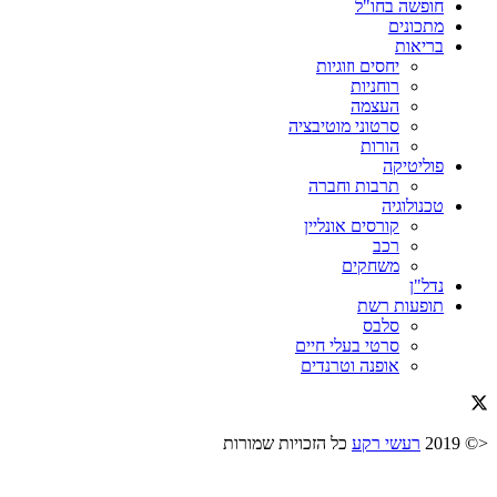
חופשה בחו"ל
מתכונים
בריאות
יחסים וזוגיות
רוחניות
העצמה
סרטוני מוטיבציה
הורות
פוליטיקה
תרבות וחברה
טכנולוגיה
קורסים אונליין
רכב
משחקים
נדל"ן
תופעות רשת
סלבס
סרטי בעלי חיים
אופנה וטרנדים
<© 2019
רעשי רקע
כל הזכויות שמורות