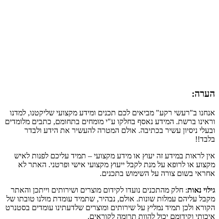
הערה:
אנחנו ב"רעשי רקע" מביאים לכם תכנים ומידע מקצועי שליקטנו, למדנו
וראינו ברשת. המידע נאסף בחלקו ע"י מומחים בתחומם, כתבים מלומדים
ובעלי ניסיון עשיר בכתיבה. אולם המטרה להעשיר את הידע ולבדר
בלבד!!
אין לראות במידע זה יעוץ או מידע מקצועי – תמיד עליכם לפנות לאיש
מקצוע או לרופא על מנת לקבל ייעוץ מקצועי אישי ופרטני. האתר לא
אחראי בשום צורה על השימוש בתכנים.
גילוי נאות
: חלק מהתכנים נועדו לקידום מוצרים ושירותים וייתכן והאתר
מקבל עליהם עמלות שונות. אולם, נבהיר, שתמיד עומדת מולנו טובתו של
הקורא ולכן תמיד נמליץ על שירותים ומוצרים שלדעתינו עומדים בסטנרט
איכותי וקידומם יכול להוות תרומה לקוראים.