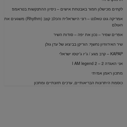
לקחים מכישלון חמור באבטחת אישים – ניסיון ההתנקשות בטראמפ
אמריקה גוט טאלנט – רוני הישראלית והכלב קצב (Rhythm) משגעים את
העולם
אפרים שמיר – נכון את יפה – סודות השיר
שיר האירווזיון נחשף: הוריקן בביצוע של עדן גולן
KAPAP – קרב מגע / ג'יו ג'יטסו ישראלי
אני האגדה 2 – I AM legend 2
מתכון ראמן אמיתי
כוסמת היתרונות הבריאותיים, ערכים תזונתיים ומתכון