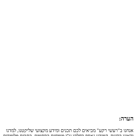
הערה:
אנחנו ב"רעשי רקע" מביאים לכם תכנים ומידע מקצועי שליקטנו, למדנו
וראינו ברשת. המידע נאסף בחלקו ע"י מומחים בתחומם, כתבים מלומדים