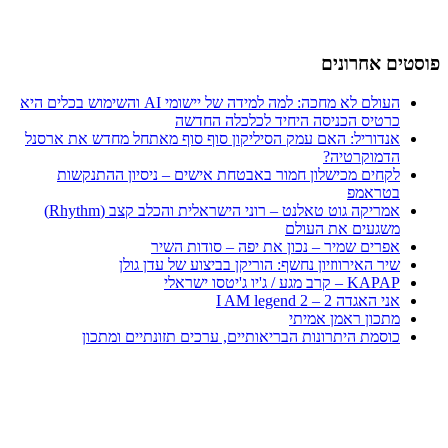
פוסטים אחרונים
העולם לא מחכה: למה למידה של יישומי AI והשימוש בכלים היא
כרטיס הכניסה היחיד לכלכלה החדשה
אנדוריל: האם עמק הסיליקון סוף סוף מאתחל מחדש את ארסנל
הדמוקרטיה?
לקחים מכישלון חמור באבטחת אישים – ניסיון ההתנקשות
בטראמפ
אמריקה גוט טאלנט – רוני הישראלית והכלב קצב (Rhythm)
משגעים את העולם
אפרים שמיר – נכון את יפה – סודות השיר
שיר האירווזיון נחשף: הוריקן בביצוע של עדן גולן
KAPAP – קרב מגע / ג'יו ג'יטסו ישראלי
אני האגדה 2 – I AM legend 2
מתכון ראמן אמיתי
כוסמת היתרונות הבריאותיים, ערכים תזונתיים ומתכון