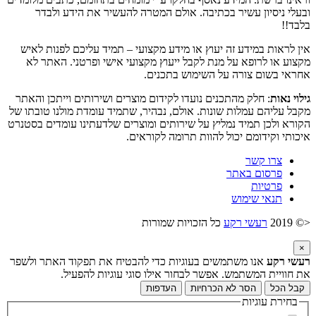
ובעלי ניסיון עשיר בכתיבה. אולם המטרה להעשיר את הידע ולבדר
בלבד!!
אין לראות במידע זה יעוץ או מידע מקצועי – תמיד עליכם לפנות לאיש
מקצוע או לרופא על מנת לקבל ייעוץ מקצועי אישי ופרטני. האתר לא
אחראי בשום צורה על השימוש בתכנים.
גילוי נאות
: חלק מהתכנים נועדו לקידום מוצרים ושירותים וייתכן והאתר
מקבל עליהם עמלות שונות. אולם, נבהיר, שתמיד עומדת מולנו טובתו של
הקורא ולכן תמיד נמליץ על שירותים ומוצרים שלדעתינו עומדים בסטנרט
איכותי וקידומם יכול להוות תרומה לקוראים.
צרו קשר
פרסום באתר
פרטיות
תנאי שימוש
<© 2019
רעשי רקע
כל הזכויות שמורות
×
רעשי רקע
אנו משתמשים בעוגיות כדי להבטיח את תפקוד האתר ולשפר
את חוויית המשתמש. אפשר לבחור אילו סוגי עוגיות להפעיל.
קבל הכל
הסר לא הכרחיות
העדפות
בחירת עוגיות