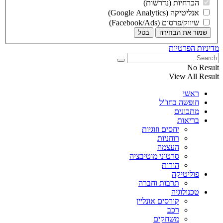
הכרחיות (נדרשות)
אנליטיקה (Google Analytics)
שיווק/פרסום (Facebook/Ads)
שמור את הבחירה
בטל
מדיניות הפרטיות
No Result
View All Result
ראשי
חופשה בחו"ל
מתכונים
בריאות
יחסים וזוגיות
רוחניות
העצמה
סרטוני מוטיבציה
הורות
פוליטיקה
תרבות וחברה
טכנולוגיה
קורסים אונליין
רכב
משחקים