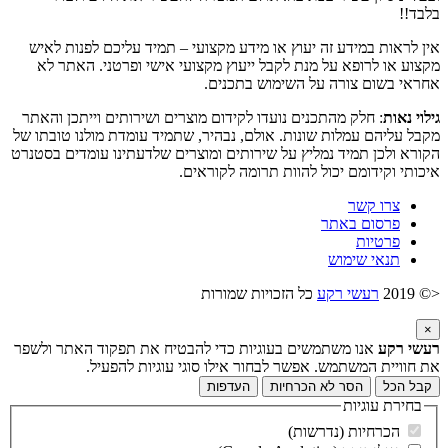
בלבד!!
אין לראות במידע זה יעוץ או מידע מקצועי – תמיד עליכם לפנות לאיש
מקצוע או לרופא על מנת לקבל ייעוץ מקצועי אישי ופרטני. האתר לא
אחראי בשום צורה על השימוש בתכנים.
גילוי נאות
: חלק מהתכנים נועדו לקידום מוצרים ושירותים וייתכן והאתר
מקבל עליהם עמלות שונות. אולם, נבהיר, שתמיד עומדת מולנו טובתו של
הקורא ולכן תמיד נמליץ על שירותים ומוצרים שלדעתינו עומדים בסטנרט
איכותי וקידומם יכול להוות תרומה לקוראים.
צרו קשר
פרסום באתר
פרטיות
תנאי שימוש
<© 2019
רעשי רקע
כל הזכויות שמורות
×
רעשי רקע
אנו משתמשים בעוגיות כדי להבטיח את תפקוד האתר ולשפר
את חוויית המשתמש. אפשר לבחור אילו סוגי עוגיות להפעיל.
קבל הכל
הסר לא הכרחיות
העדפות
בחירת עוגיות
הכרחיות (נדרשות)