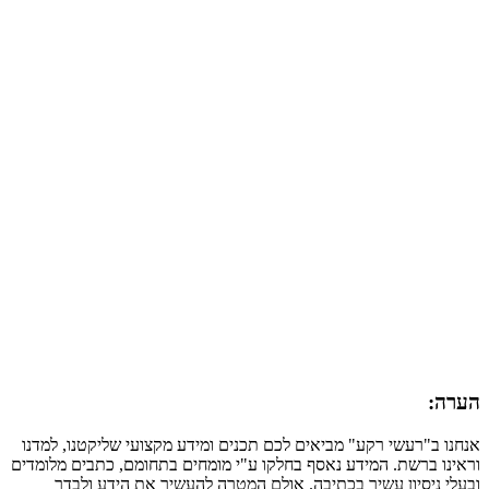
הערה:
אנחנו ב"רעשי רקע" מביאים לכם תכנים ומידע מקצועי שליקטנו, למדנו
וראינו ברשת. המידע נאסף בחלקו ע"י מומחים בתחומם, כתבים מלומדים
ובעלי ניסיון עשיר בכתיבה. אולם המטרה להעשיר את הידע ולבדר