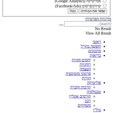
אנליטיקה (Google Analytics)
שיווק/פרסום (Facebook/Ads)
שמור את הבחירה
בטל
מדיניות הפרטיות
No Result
View All Result
ראשי
חופשה בחו"ל
מתכונים
בריאות
יחסים וזוגיות
רוחניות
העצמה
סרטוני מוטיבציה
הורות
פוליטיקה
תרבות וחברה
טכנולוגיה
קורסים אונליין
רכב
משחקים
נדל"ן