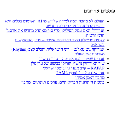
פוסטים אחרונים
העולם לא מחכה: למה למידה של יישומי AI והשימוש בכלים היא
כרטיס הכניסה היחיד לכלכלה החדשה
אנדוריל: האם עמק הסיליקון סוף סוף מאתחל מחדש את ארסנל
הדמוקרטיה?
לקחים מכישלון חמור באבטחת אישים – ניסיון ההתנקשות
בטראמפ
אמריקה גוט טאלנט – רוני הישראלית והכלב קצב (Rhythm)
משגעים את העולם
אפרים שמיר – נכון את יפה – סודות השיר
שיר האירווזיון נחשף: הוריקן בביצוע של עדן גולן
KAPAP – קרב מגע / ג'יו ג'יטסו ישראלי
אני האגדה 2 – I AM legend 2
מתכון ראמן אמיתי
כוסמת היתרונות הבריאותיים, ערכים תזונתיים ומתכון