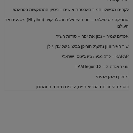
לקחים מכישלון חמור באבטחת אישים – ניסיון ההתנקשות בטראמפ
אמריקה גוט טאלנט – רוני הישראלית והכלב קצב (Rhythm) משגעים את
העולם
אפרים שמיר – נכון את יפה – סודות השיר
שיר האירווזיון נחשף: הוריקן בביצוע של עדן גולן
KAPAP – קרב מגע / ג'יו ג'יטסו ישראלי
אני האגדה 2 – I AM legend 2
מתכון ראמן אמיתי
כוסמת היתרונות הבריאותיים, ערכים תזונתיים ומתכון