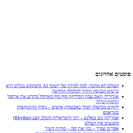
פוסטים אחרונים
העולם לא מחכה: למה למידה של יישומי AI והשימוש בכלים היא
כרטיס הכניסה היחיד לכלכלה החדשה
אנדוריל: האם עמק הסיליקון סוף סוף מאתחל מחדש את ארסנל
הדמוקרטיה?
לקחים מכישלון חמור באבטחת אישים – ניסיון ההתנקשות
בטראמפ
אמריקה גוט טאלנט – רוני הישראלית והכלב קצב (Rhythm)
משגעים את העולם
אפרים שמיר – נכון את יפה – סודות השיר