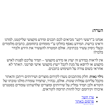
הערה:
אנחנו ב"רעשי רקע" מביאים לכם תכנים ומידע מקצועי שליקטנו, למדנו
וראינו ברשת. המידע נאסף בחלקו ע"י מומחים בתחומם, כתבים מלומדים
ובעלי ניסיון עשיר בכתיבה. אולם המטרה להעשיר את הידע ולבדר
בלבד!!
אין לראות במידע זה יעוץ או מידע מקצועי – תמיד עליכם לפנות לאיש
מקצוע או לרופא על מנת לקבל ייעוץ מקצועי אישי ופרטני. האתר לא
אחראי בשום צורה על השימוש בתכנים.
גילוי נאות
: חלק מהתכנים נועדו לקידום מוצרים ושירותים וייתכן והאתר
מקבל עליהם עמלות שונות. אולם, נבהיר, שתמיד עומדת מולנו טובתו של
הקורא ולכן תמיד נמליץ על שירותים ומוצרים שלדעתינו עומדים בסטנרט
איכותי וקידומם יכול להוות תרומה לקוראים.
צרו קשר
פרסום באתר