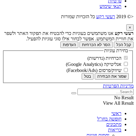
פרטיות
תנאי שימוש
<© 2019
רעשי רקע
כל הזכויות שמורות
×
רעשי רקע
אנו משתמשים בעוגיות כדי להבטיח את תפקוד האתר ולשפר
את חוויית המשתמש. אפשר לבחור אילו סוגי עוגיות להפעיל.
קבל הכל
הסר לא הכרחיות
העדפות
בחירת עוגיות
הכרחיות (נדרשות)
אנליטיקה (Google Analytics)
שיווק/פרסום (Facebook/Ads)
שמור את הבחירה
בטל
מדיניות הפרטיות
No Result
View All Result
ראשי
חופשה בחו"ל
מתכונים
בריאות
יחסים וזוגיות