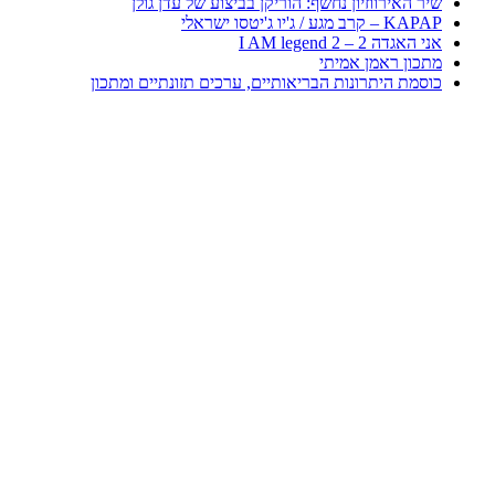
שיר האירווזיון נחשף: הוריקן בביצוע של עדן גולן
KAPAP – קרב מגע / ג'יו ג'יטסו ישראלי
אני האגדה 2 – I AM legend 2
מתכון ראמן אמיתי
כוסמת היתרונות הבריאותיים, ערכים תזונתיים ומתכון