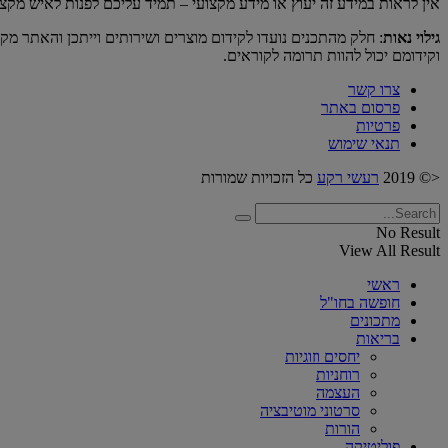
אין לראות במידע זה יעוץ או מידע מקצועי – תמיד עליכם לפנות לאיש מקצ
גילוי נאות
: חלק מהתכנים נועדו לקידום מוצרים ושירותים וייתכן והאתר מק
וקידומם יכול להוות תרומה לקוראים.
צרו קשר
פרסום באתר
פרטיות
תנאי שימוש
<© 2019
רעשי רקע
כל הזכויות שמורות
No Result
View All Result
ראשי
חופשה בחו"ל
מתכונים
בריאות
יחסים וזוגיות
רוחניות
העצמה
סרטוני מוטיבציה
הורות
פוליטיקה