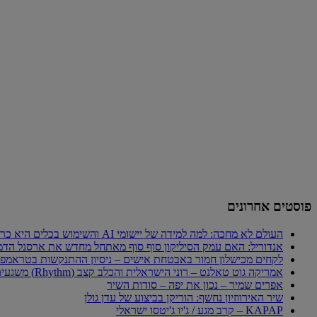
פוסטים אחרונים
העולם לא מחכה: למה למידה של יישומי AI והשימוש בכלים היא כרטיס הכניסה היחיד לכלכלה החדשה
אנדוריל: האם עמק הסיליקון סוף סוף מאתחל מחדש את ארסנל הדמ
לקחים מכישלון חמור באבטחת אישים – ניסיון ההתנקשות בטראמפ
אמריקה גוט טאלנט – רוני הישראלית והכלב קצב (Rhythm) משגעים את העולם
אפרים שמיר – נכון את יפה – סודות השיר
שיר האירווזיון נחשף: הוריקן בביצוע של עדן גולן
KAPAP – קרב מגע / ג'יו ג'יטסו ישראלי