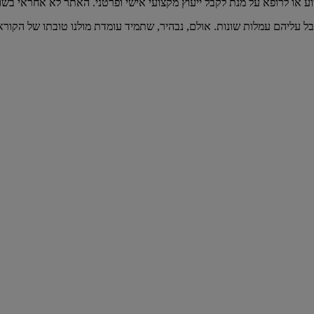
וע או לרופא על מנת לקבל ייעוץ מקצועי אישי ופרטני. האתר לא אחראי בש
בל עליהם עמלות שונות. אולם, נבהיר, שתמיד עומדת מולנו טובתו של הקורא