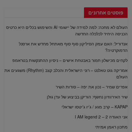
פוסטים אחרונים
העולם לא מחכה: למה למידה של יישומי AI והשימוש בכלים היא כרטיס
הכניסה היחיד לכלכלה החדשה
אנדוריל: האם עמק הסיליקון סוף סוף מאתחל מחדש את ארסנל
הדמוקרטיה?
לקחים מכישלון חמור באבטחת אישים – ניסיון ההתנקשות בטראמפ
אמריקה גוט טאלנט – רוני הישראלית והכלב קצב (Rhythm) משגעים את
העולם
אפרים שמיר – נכון את יפה – סודות השיר
שיר האירווזיון נחשף: הוריקן בביצוע של עדן גולן
KAPAP – קרב מגע / ג'יו ג'יטסו ישראלי
אני האגדה 2 – I AM legend 2
מתכון ראמן אמיתי