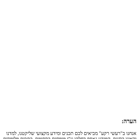
הערה:
אנחנו ב"רעשי רקע" מביאים לכם תכנים ומידע מקצועי שליקטנו, למדנו
וראינו ברשת. המידע נאסף בחלקו ע"י מומחים בתחומם, כתבים מלומדים