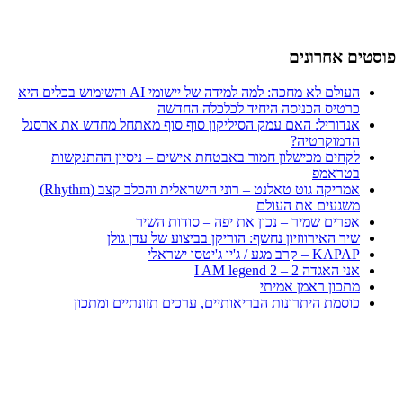
פוסטים אחרונים
העולם לא מחכה: למה למידה של יישומי AI והשימוש בכלים היא
כרטיס הכניסה היחיד לכלכלה החדשה
אנדוריל: האם עמק הסיליקון סוף סוף מאתחל מחדש את ארסנל
הדמוקרטיה?
לקחים מכישלון חמור באבטחת אישים – ניסיון ההתנקשות
בטראמפ
אמריקה גוט טאלנט – רוני הישראלית והכלב קצב (Rhythm)
משגעים את העולם
אפרים שמיר – נכון את יפה – סודות השיר
שיר האירווזיון נחשף: הוריקן בביצוע של עדן גולן
KAPAP – קרב מגע / ג'יו ג'יטסו ישראלי
אני האגדה 2 – I AM legend 2
מתכון ראמן אמיתי
כוסמת היתרונות הבריאותיים, ערכים תזונתיים ומתכון