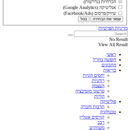
הכרחיות (נדרשות)
אנליטיקה (Google Analytics)
שיווק/פרסום (Facebook/Ads)
שמור את הבחירה
בטל
מדיניות הפרטיות
No Result
View All Result
ראשי
חופשה בחו"ל
מתכונים
בריאות
יחסים וזוגיות
רוחניות
העצמה
סרטוני מוטיבציה
הורות
פוליטיקה
תרבות וחברה
טכנולוגיה
קורסים אונליין
רכב
משחקים