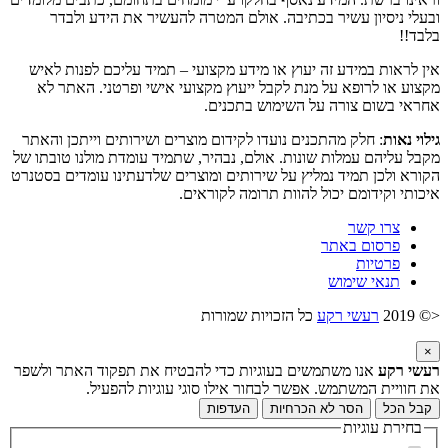
ובעלי ניסיון עשיר בכתיבה. אולם המטרה להעשיר את הידע ולבדר
בלבד!!
אין לראות במידע זה יעוץ או מידע מקצועי – תמיד עליכם לפנות לאיש
מקצוע או לרופא על מנת לקבל ייעוץ מקצועי אישי ופרטני. האתר לא
אחראי בשום צורה על השימוש בתכנים.
גילוי נאות
: חלק מהתכנים נועדו לקידום מוצרים ושירותים וייתכן והאתר
מקבל עליהם עמלות שונות. אולם, נבהיר, שתמיד עומדת מולנו טובתו של
הקורא ולכן תמיד נמליץ על שירותים ומוצרים שלדעתינו עומדים בסטנרט
איכותי וקידומם יכול להוות תרומה לקוראים.
צרו קשר
פרסום באתר
פרטיות
תנאי שימוש
<© 2019
רעשי רקע
כל הזכויות שמורות
×
רעשי רקע
אנו משתמשים בעוגיות כדי להבטיח את תפקוד האתר ולשפר
את חוויית המשתמש. אפשר לבחור אילו סוגי עוגיות להפעיל.
קבל הכל
הסר לא הכרחיות
העדפות
בחירת עוגיות