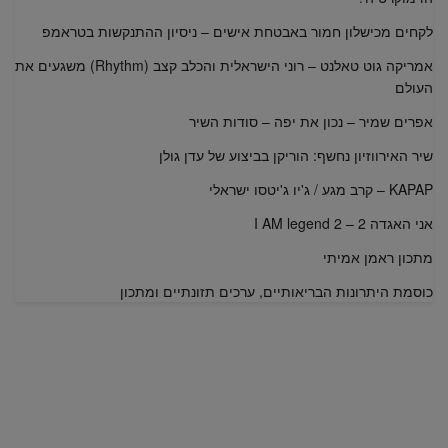
לקחים מכישלון חמור באבטחת אישים – ניסיון ההתנקשות בטראמפ
אמריקה גוט טאלנט – רוני הישראלית והכלב קצב (Rhythm) משגעים את
העולם
אפרים שמיר – נכון את יפה – סודות השיר
שיר האירווזיון נחשף: הוריקן בביצוע של עדן גולן
KAPAP – קרב מגע / ג'יו ג'יטסו ישראלי
אני האגדה 2 – I AM legend 2
מתכון ראמן אמיתי
כוסמת היתרונות הבריאותיים, ערכים תזונתיים ומתכון