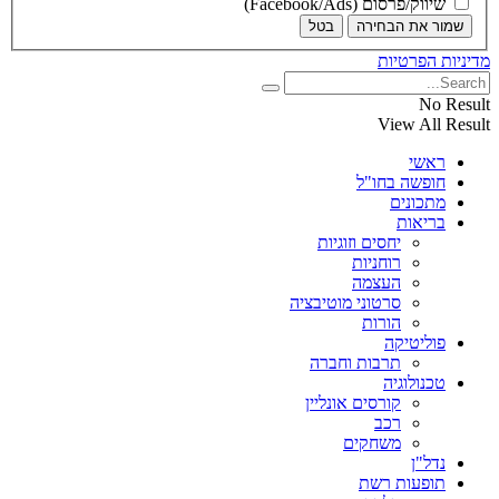
שיווק/פרסום (Facebook/Ads)
שמור את הבחירה
בטל
מדיניות הפרטיות
No Result
View All Result
ראשי
חופשה בחו"ל
מתכונים
בריאות
יחסים וזוגיות
רוחניות
העצמה
סרטוני מוטיבציה
הורות
פוליטיקה
תרבות וחברה
טכנולוגיה
קורסים אונליין
רכב
משחקים
נדל"ן
תופעות רשת