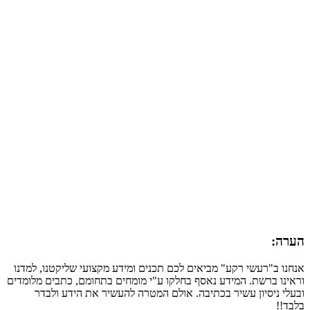
הערה:
אנחנו ב"רעשי רקע" מביאים לכם תכנים ומידע מקצועי שליקטנו, למדנו
וראינו ברשת. המידע נאסף בחלקו ע"י מומחים בתחומם, כתבים מלומדים
ובעלי ניסיון עשיר בכתיבה. אולם המטרה להעשיר את הידע ולבדר
בלבד!!