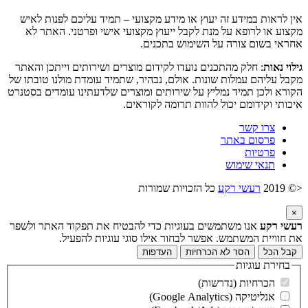
אין לראות במידע זה יעוץ או מידע מקצועי – תמיד עליכם לפנות לאיש
מקצוע או לרופא על מנת לקבל ייעוץ מקצועי אישי ופרטני. האתר לא
אחראי בשום צורה על השימוש בתכנים.
גילוי נאות
: חלק מהתכנים נועדו לקידום מוצרים ושירותים וייתכן והאתר
מקבל עליהם עמלות שונות. אולם, נבהיר, שתמיד עומדת מולנו טובתו של
הקורא ולכן תמיד נמליץ על שירותים ומוצרים שלדעתינו עומדים בסטנרט
איכותי וקידומם יכול להוות תרומה לקוראים.
צרו קשר
פרסום באתר
פרטיות
תנאי שימוש
<© 2019
רעשי רקע
כל הזכויות שמורות
×
רעשי רקע
אנו משתמשים בעוגיות כדי להבטיח את תפקוד האתר ולשפר
את חוויית המשתמש. אפשר לבחור אילו סוגי עוגיות להפעיל.
קבל הכל
הסר לא הכרחיות
העדפות
בחירת עוגיות
הכרחיות (נדרשות)
אנליטיקה (Google Analytics)