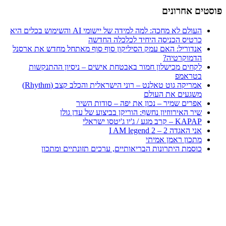
פוסטים אחרונים
העולם לא מחכה: למה למידה של יישומי AI והשימוש בכלים היא
כרטיס הכניסה היחיד לכלכלה החדשה
אנדוריל: האם עמק הסיליקון סוף סוף מאתחל מחדש את ארסנל
הדמוקרטיה?
לקחים מכישלון חמור באבטחת אישים – ניסיון ההתנקשות
בטראמפ
אמריקה גוט טאלנט – רוני הישראלית והכלב קצב (Rhythm)
משגעים את העולם
אפרים שמיר – נכון את יפה – סודות השיר
שיר האירווזיון נחשף: הוריקן בביצוע של עדן גולן
KAPAP – קרב מגע / ג'יו ג'יטסו ישראלי
אני האגדה 2 – I AM legend 2
מתכון ראמן אמיתי
כוסמת היתרונות הבריאותיים, ערכים תזונתיים ומתכון