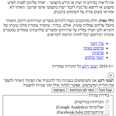
אין לראות במידע זה יעוץ או מידע מקצועי – תמיד עליכם לפנות לאיש
מקצוע או לרופא על מנת לקבל ייעוץ מקצועי אישי ופרטני. האתר לא
אחראי בשום צורה על השימוש בתכנים.
גילוי נאות
: חלק מהתכנים נועדו לקידום מוצרים ושירותים וייתכן והאתר
מקבל עליהם עמלות שונות. אולם, נבהיר, שתמיד עומדת מולנו טובתו של
הקורא ולכן תמיד נמליץ על שירותים ומוצרים שלדעתינו עומדים בסטנרט
איכותי וקידומם יכול להוות תרומה לקוראים.
צרו קשר
פרסום באתר
פרטיות
תנאי שימוש
<© 2019
רעשי רקע
כל הזכויות שמורות
×
רעשי רקע
אנו משתמשים בעוגיות כדי להבטיח את תפקוד האתר ולשפר
את חוויית המשתמש. אפשר לבחור אילו סוגי עוגיות להפעיל.
קבל הכל
הסר לא הכרחיות
העדפות
בחירת עוגיות
הכרחיות (נדרשות)
אנליטיקה (Google Analytics)
שיווק/פרסום (Facebook/Ads)