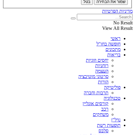
שמור את הבחירה
בטל
מדיניות הפרטיות
No Result
View All Result
ראשי
חופשה בחו"ל
מתכונים
בריאות
יחסים וזוגיות
רוחניות
העצמה
סרטוני מוטיבציה
הורות
פוליטיקה
תרבות וחברה
טכנולוגיה
קורסים אונליין
רכב
משחקים
נדל"ן
תופעות רשת
סלבס