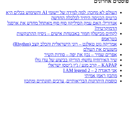
פוסטים אחרונים
העולם לא מחכה: למה למידה של יישומי AI והשימוש בכלים היא
כרטיס הכניסה היחיד לכלכלה החדשה
אנדוריל: האם עמק הסיליקון סוף סוף מאתחל מחדש את ארסנל
הדמוקרטיה?
לקחים מכישלון חמור באבטחת אישים – ניסיון ההתנקשות
בטראמפ
אמריקה גוט טאלנט – רוני הישראלית והכלב קצב (Rhythm)
משגעים את העולם
אפרים שמיר – נכון את יפה – סודות השיר
שיר האירווזיון נחשף: הוריקן בביצוע של עדן גולן
KAPAP – קרב מגע / ג'יו ג'יטסו ישראלי
אני האגדה 2 – I AM legend 2
מתכון ראמן אמיתי
כוסמת היתרונות הבריאותיים, ערכים תזונתיים ומתכון