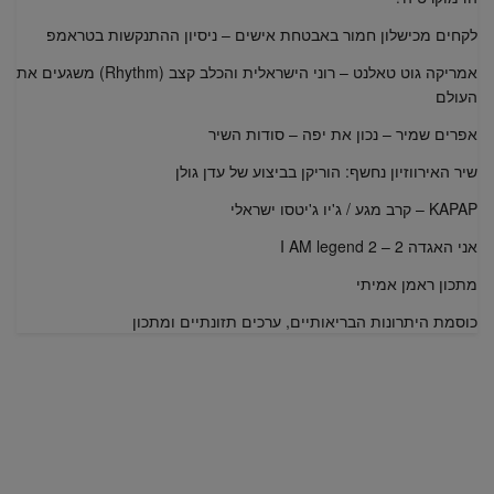
לקחים מכישלון חמור באבטחת אישים – ניסיון ההתנקשות בטראמפ
אמריקה גוט טאלנט – רוני הישראלית והכלב קצב (Rhythm) משגעים את
העולם
אפרים שמיר – נכון את יפה – סודות השיר
שיר האירווזיון נחשף: הוריקן בביצוע של עדן גולן
KAPAP – קרב מגע / ג'יו ג'יטסו ישראלי
אני האגדה 2 – I AM legend 2
מתכון ראמן אמיתי
כוסמת היתרונות הבריאותיים, ערכים תזונתיים ומתכון