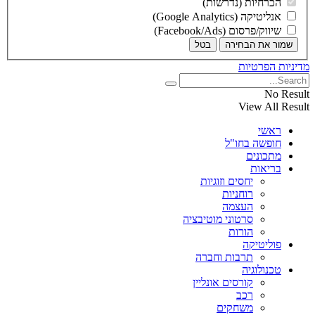
הכרחיות (נדרשות)
אנליטיקה (Google Analytics)
שיווק/פרסום (Facebook/Ads)
שמור את הבחירה
בטל
מדיניות הפרטיות
No Result
View All Result
ראשי
חופשה בחו"ל
מתכונים
בריאות
יחסים וזוגיות
רוחניות
העצמה
סרטוני מוטיבציה
הורות
פוליטיקה
תרבות וחברה
טכנולוגיה
קורסים אונליין
רכב
משחקים