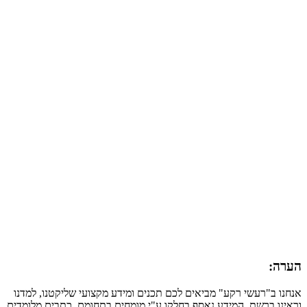
הערה:
אנחנו ב"רעשי רקע" מביאים לכם תכנים ומידע מקצועי שליקטנו, למדנו
וראינו ברשת. המידע נאסף בחלקו ע"י מומחים בתחומם, כתבים מלומדים