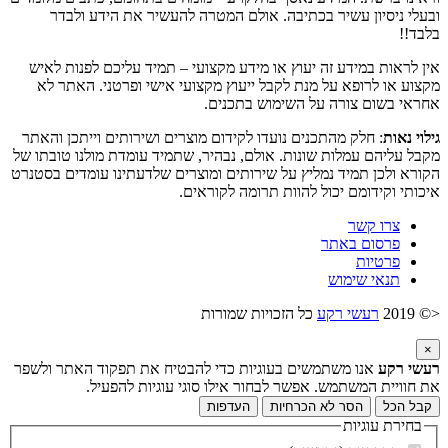
ובעלי ניסיון עשיר בכתיבה. אולם המטרה להעשיר את הידע ולבדר
בלבד!!
אין לראות במידע זה יעוץ או מידע מקצועי – תמיד עליכם לפנות לאיש
מקצוע או לרופא על מנת לקבל ייעוץ מקצועי אישי ופרטני. האתר לא
אחראי בשום צורה על השימוש בתכנים.
גילוי נאות
: חלק מהתכנים נועדו לקידום מוצרים ושירותים וייתכן והאתר
מקבל עליהם עמלות שונות. אולם, נבהיר, שתמיד עומדת מולנו טובתו של
הקורא ולכן תמיד נמליץ על שירותים ומוצרים שלדעתינו עומדים בסטנרט
איכותי וקידומם יכול להוות תרומה לקוראים.
צרו קשר
פרסום באתר
פרטיות
תנאי שימוש
<© 2019
רעשי רקע
כל הזכויות שמורות
×
רעשי רקע
אנו משתמשים בעוגיות כדי להבטיח את תפקוד האתר ולשפר
את חוויית המשתמש. אפשר לבחור אילו סוגי עוגיות להפעיל.
קבל הכל
הסר לא הכרחיות
העדפות
בחירת עוגיות