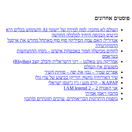
פוסטים אחרונים
העולם לא מחכה: למה למידה של יישומי AI והשימוש בכלים היא
כרטיס הכניסה היחיד לכלכלה החדשה
אנדוריל: האם עמק הסיליקון סוף סוף מאתחל מחדש את ארסנל
הדמוקרטיה?
לקחים מכישלון חמור באבטחת אישים – ניסיון ההתנקשות
בטראמפ
אמריקה גוט טאלנט – רוני הישראלית והכלב קצב (Rhythm)
משגעים את העולם
אפרים שמיר – נכון את יפה – סודות השיר
שיר האירווזיון נחשף: הוריקן בביצוע של עדן גולן
KAPAP – קרב מגע / ג'יו ג'יטסו ישראלי
אני האגדה 2 – I AM legend 2
מתכון ראמן אמיתי
כוסמת היתרונות הבריאותיים, ערכים תזונתיים ומתכון