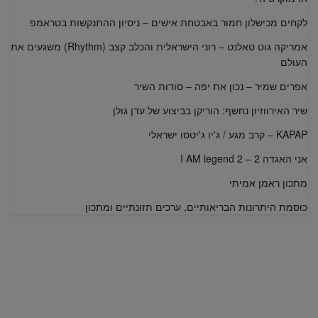
לקחים מכישלון חמור באבטחת אישים – ניסיון ההתנקשות בטראמפ
אמריקה גוט טאלנט – רוני הישראלית והכלב קצב (Rhythm) משגעים את
העולם
אפרים שמיר – נכון את יפה – סודות השיר
שיר האירווזיון נחשף: הוריקן בביצוע של עדן גולן
KAPAP – קרב מגע / ג'יו ג'יטסו ישראלי
אני האגדה 2 – I AM legend 2
מתכון ראמן אמיתי
כוסמת היתרונות הבריאותיים, ערכים תזונתיים ומתכון