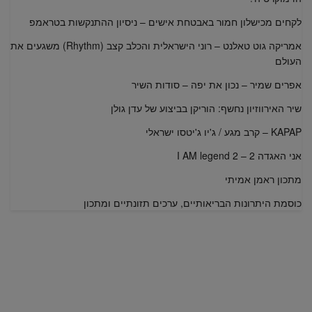
לקחים מכישלון חמור באבטחת אישים – ניסיון ההתנקשות בטראמפ
אמריקה גוט טאלנט – רוני הישראלית והכלב קצב (Rhythm) משגעים את
העולם
אפרים שמיר – נכון את יפה – סודות השיר
שיר האירווזיון נחשף: הוריקן בביצוע של עדן גולן
KAPAP – קרב מגע / ג'יו ג'יטסו ישראלי
אני האגדה 2 – I AM legend 2
מתכון ראמן אמיתי
כוסמת היתרונות הבריאותיים, ערכים תזונתיים ומתכון