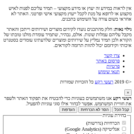
אין לראות במידע זה יעוץ או מידע מקצועי – תמיד עליכם לפנות לאיש
מקצוע או לרופא על מנת לקבל ייעוץ מקצועי אישי ופרטני. האתר לא
אחראי בשום צורה על השימוש בתכנים.
גילוי נאות
: חלק מהתכנים נועדו לקידום מוצרים ושירותים וייתכן והאתר
מקבל עליהם עמלות שונות. אולם, נבהיר, שתמיד עומדת מולנו טובתו של
הקורא ולכן תמיד נמליץ על שירותים ומוצרים שלדעתינו עומדים בסטנרט
איכותי וקידומם יכול להוות תרומה לקוראים.
צרו קשר
פרסום באתר
פרטיות
תנאי שימוש
<© 2019
רעשי רקע
כל הזכויות שמורות
×
רעשי רקע
אנו משתמשים בעוגיות כדי להבטיח את תפקוד האתר ולשפר
את חוויית המשתמש. אפשר לבחור אילו סוגי עוגיות להפעיל.
קבל הכל
הסר לא הכרחיות
העדפות
בחירת עוגיות
הכרחיות (נדרשות)
אנליטיקה (Google Analytics)