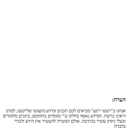
הערה:
אנחנו ב"רעשי רקע" מביאים לכם תכנים ומידע מקצועי שליקטנו, למדנו
וראינו ברשת. המידע נאסף בחלקו ע"י מומחים בתחומם, כתבים מלומדים
ובעלי ניסיון עשיר בכתיבה. אולם המטרה להעשיר את הידע ולבדר
בלבד!!