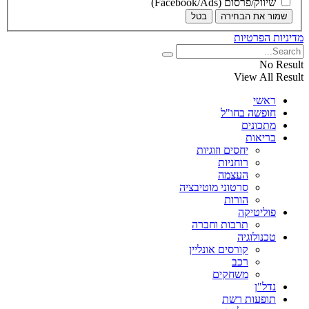
שיווק/פרסום (Facebook/Ads)
שמור את הבחירה
בטל
מדיניות הפרטיות
No Result
View All Result
ראשי
חופשה בחו"ל
מתכונים
בריאות
יחסים וזוגיות
רוחניות
העצמה
סרטוני מוטיבציה
הורות
פוליטיקה
תרבות וחברה
טכנולוגיה
קורסים אונליין
רכב
משחקים
נדל"ן
תופעות רשת