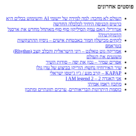
פוסטים אחרונים
העולם לא מחכה: למה למידה של יישומי AI והשימוש בכלים היא
כרטיס הכניסה היחיד לכלכלה החדשה
אנדוריל: האם עמק הסיליקון סוף סוף מאתחל מחדש את ארסנל
הדמוקרטיה?
לקחים מכישלון חמור באבטחת אישים – ניסיון ההתנקשות
בטראמפ
אמריקה גוט טאלנט – רוני הישראלית והכלב קצב (Rhythm)
משגעים את העולם
אפרים שמיר – נכון את יפה – סודות השיר
שיר האירווזיון נחשף: הוריקן בביצוע של עדן גולן
KAPAP – קרב מגע / ג'יו ג'יטסו ישראלי
אני האגדה 2 – I AM legend 2
מתכון ראמן אמיתי
כוסמת היתרונות הבריאותיים, ערכים תזונתיים ומתכון