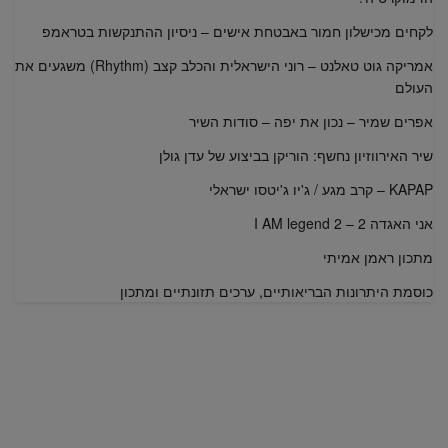
לקחים מכישלון חמור באבטחת אישים – ניסיון ההתנקשות בטראמפ
אמריקה גוט טאלנט – רוני הישראלית והכלב קצב (Rhythm) משגעים את
העולם
אפרים שמיר – נכון את יפה – סודות השיר
שיר האירווזיון נחשף: הוריקן בביצוע של עדן גולן
KAPAP – קרב מגע / ג'יו ג'יטסו ישראלי
אני האגדה 2 – I AM legend 2
מתכון ראמן אמיתי
כוסמת היתרונות הבריאותיים, ערכים תזונתיים ומתכון