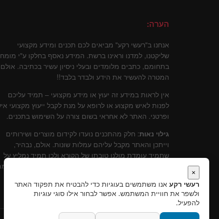
הערה:
אנחנו ב"רעשי רקע" מביאים לכם תכנים ומידע מקצועי
שליקטנו, למדנו וראינו ברשת. המידע נאסף בחלקו ע"י מומח
בתחומם, כתבים מלומדים ובעלי ניסיון עשיר בכתיבה. אולם
המטרה להעשיר את הידע ולבדר בלבד!!
אין לראות במידע זה יעוץ או מידע מקצועי – תמיד עליכם
לפנות לאיש מקצוע או לרופא על מנת לקבל ייעוץ מקצועי איש
ופרטני. האתר לא אחראי בשום צורה על השימוש בתכנים.
גילוי נאות
: חלק מהתכנים נועדו לקידום מוצרים ושירותים
וייתכן והאתר מקבל עליהם עמלות שונות. אולם, נבהיר,
שתמיד עומדת מולנו טובתו של הקורא ולכן תמיד נמליץ על
שירותים ומוצרים שלדעתינו עומדים בסטנרט איכותי וקידומ
×
יכול להוות תרומה לקוראים.
רעשי רקע
אנו משתמשים בעוגיות כדי להבטיח את תפקוד האתר
ולשפר את חוויית המשתמש. אפשר לבחור אילו סוגי עוגיות
להפעיל.