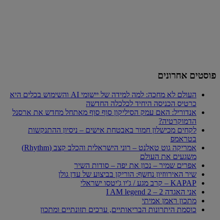
פוסטים אחרונים
העולם לא מחכה: למה למידה של יישומי AI והשימוש בכלים היא
כרטיס הכניסה היחיד לכלכלה החדשה
אנדוריל: האם עמק הסיליקון סוף סוף מאתחל מחדש את ארסנל
הדמוקרטיה?
לקחים מכישלון חמור באבטחת אישים – ניסיון ההתנקשות
בטראמפ
אמריקה גוט טאלנט – רוני הישראלית והכלב קצב (Rhythm)
משגעים את העולם
אפרים שמיר – נכון את יפה – סודות השיר
שיר האירווזיון נחשף: הוריקן בביצוע של עדן גולן
KAPAP – קרב מגע / ג'יו ג'יטסו ישראלי
אני האגדה 2 – I AM legend 2
מתכון ראמן אמיתי
כוסמת היתרונות הבריאותיים, ערכים תזונתיים ומתכון