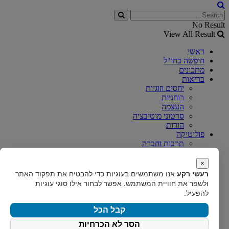
No Result
View All Result
ראשי
חופשה בחו"ל
מתכונים
בריאות
יחסים וזוגיות
רוחניות
העצמה
סרטוני מוטיבציה
הורות
פוליטיקה
תרבות וחברה
טכנולוגיה
קורסים אונליין
×
רכב
רעשי רקע
אנו משתמשים בעוגיות כדי להבטיח את תפקוד האתר
משחקים
ולשפר את חוויית המשתמש. אפשר לבחור אילו סוגי עוגיות
נדל"ן
להפעיל.
תופעות רשת
סלבס
קבל הכל
סרטי בעלי חיים
הסר לא הכרחיות
אופנה וטרנדים