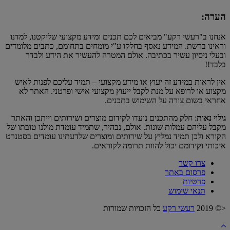
הערה:
אנחנו ב"רעשי רקע" מביאים לכם תכנים ומידע מקצועי שליקטנו, למדנו
וראינו ברשת. המידע נאסף בחלקו ע"י מומחים בתחומם, כתבים מלומדים
ובעלי ניסיון עשיר בכתיבה. אולם המטרה להעשיר את הידע ולבדר
בלבד!!
אין לראות במידע זה יעוץ או מידע מקצועי – תמיד עליכם לפנות לאיש
מקצוע או לרופא על מנת לקבל ייעוץ מקצועי אישי ופרטני. האתר לא
אחראי בשום צורה על השימוש בתכנים.
גילוי נאות
: חלק מהתכנים נועדו לקידום מוצרים ושירותים וייתכן והאתר
מקבל עליהם עמלות שונות. אולם, נבהיר, שתמיד עומדת מולנו טובתו של
הקורא ולכן תמיד נמליץ על שירותים ומוצרים שלדעתינו עומדים בסטנרט
איכותי וקידומם יכול להוות תרומה לקוראים.
צרו קשר
פרסום באתר
פרטיות
תנאי שימוש
<© 2019
רעשי רקע
כל הזכויות שמורות