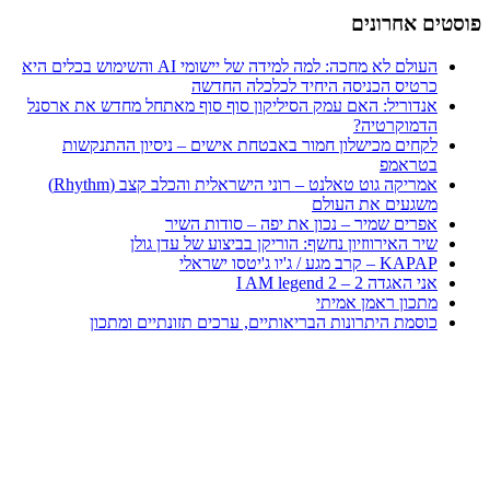
פוסטים אחרונים
העולם לא מחכה: למה למידה של יישומי AI והשימוש בכלים היא
כרטיס הכניסה היחיד לכלכלה החדשה
אנדוריל: האם עמק הסיליקון סוף סוף מאתחל מחדש את ארסנל
הדמוקרטיה?
לקחים מכישלון חמור באבטחת אישים – ניסיון ההתנקשות
בטראמפ
אמריקה גוט טאלנט – רוני הישראלית והכלב קצב (Rhythm)
משגעים את העולם
אפרים שמיר – נכון את יפה – סודות השיר
שיר האירווזיון נחשף: הוריקן בביצוע של עדן גולן
KAPAP – קרב מגע / ג'יו ג'יטסו ישראלי
אני האגדה 2 – I AM legend 2
מתכון ראמן אמיתי
כוסמת היתרונות הבריאותיים, ערכים תזונתיים ומתכון