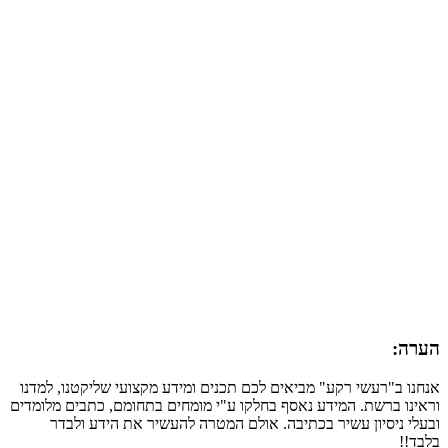
הערה:
אנחנו ב"רעשי רקע" מביאים לכם תכנים ומידע מקצועי שליקטנו, למדנו
וראינו ברשת. המידע נאסף בחלקו ע"י מומחים בתחומם, כתבים מלומדים
ובעלי ניסיון עשיר בכתיבה. אולם המטרה להעשיר את הידע ולבדר
בלבד!!