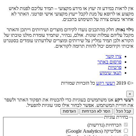
אין לראות במידע זה יעוץ או מידע מקצועי – תמיד עליכם לפנות לאיש
מקצוע או לרופא על מנת לקבל ייעוץ מקצועי אישי ופרטני. האתר לא
אחראי בשום צורה על השימוש בתכנים.
גילוי נאות
: חלק מהתכנים נועדו לקידום מוצרים ושירותים וייתכן והאתר
מקבל עליהם עמלות שונות. אולם, נבהיר, שתמיד עומדת מולנו טובתו של
הקורא ולכן תמיד נמליץ על שירותים ומוצרים שלדעתינו עומדים בסטנרט
איכותי וקידומם יכול להוות תרומה לקוראים.
צרו קשר
פרסום באתר
פרטיות
תנאי שימוש
<© 2019
רעשי רקע
כל הזכויות שמורות
×
רעשי רקע
אנו משתמשים בעוגיות כדי להבטיח את תפקוד האתר ולשפר
את חוויית המשתמש. אפשר לבחור אילו סוגי עוגיות להפעיל.
קבל הכל
הסר לא הכרחיות
העדפות
בחירת עוגיות
הכרחיות (נדרשות)
אנליטיקה (Google Analytics)