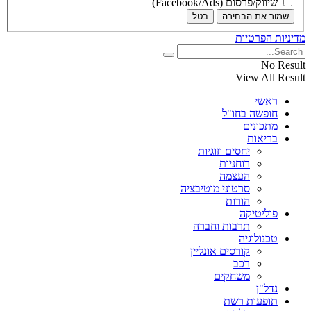
שיווק/פרסום (Facebook/Ads)
שמור את הבחירה
בטל
מדיניות הפרטיות
No Result
View All Result
ראשי
חופשה בחו"ל
מתכונים
בריאות
יחסים וזוגיות
רוחניות
העצמה
סרטוני מוטיבציה
הורות
פוליטיקה
תרבות וחברה
טכנולוגיה
קורסים אונליין
רכב
משחקים
נדל"ן
תופעות רשת