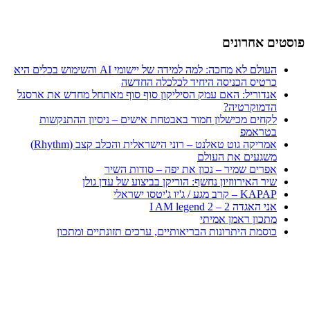
פוסטים אחרונים
העולם לא מחכה: למה למידה של יישומי AI והשימוש בכלים היא
כרטיס הכניסה היחיד לכלכלה החדשה
אנדוריל: האם עמק הסיליקון סוף סוף מאתחל מחדש את ארסנל
הדמוקרטיה?
לקחים מכישלון חמור באבטחת אישים – ניסיון ההתנקשות
בטראמפ
אמריקה גוט טאלנט – רוני הישראלית והכלב קצב (Rhythm)
משגעים את העולם
אפרים שמיר – נכון את יפה – סודות השיר
שיר האירווזיון נחשף: הוריקן בביצוע של עדן גולן
KAPAP – קרב מגע / ג'יו ג'יטסו ישראלי
אני האגדה 2 – I AM legend 2
מתכון ראמן אמיתי
כוסמת היתרונות הבריאותיים, ערכים תזונתיים ומתכון