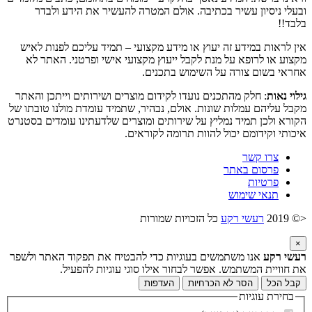
ובעלי ניסיון עשיר בכתיבה. אולם המטרה להעשיר את הידע ולבדר
בלבד!!
אין לראות במידע זה יעוץ או מידע מקצועי – תמיד עליכם לפנות לאיש
מקצוע או לרופא על מנת לקבל ייעוץ מקצועי אישי ופרטני. האתר לא
אחראי בשום צורה על השימוש בתכנים.
גילוי נאות
: חלק מהתכנים נועדו לקידום מוצרים ושירותים וייתכן והאתר
מקבל עליהם עמלות שונות. אולם, נבהיר, שתמיד עומדת מולנו טובתו של
הקורא ולכן תמיד נמליץ על שירותים ומוצרים שלדעתינו עומדים בסטנרט
איכותי וקידומם יכול להוות תרומה לקוראים.
צרו קשר
פרסום באתר
פרטיות
תנאי שימוש
<© 2019
רעשי רקע
כל הזכויות שמורות
×
רעשי רקע
אנו משתמשים בעוגיות כדי להבטיח את תפקוד האתר ולשפר
את חוויית המשתמש. אפשר לבחור אילו סוגי עוגיות להפעיל.
קבל הכל
הסר לא הכרחיות
העדפות
בחירת עוגיות