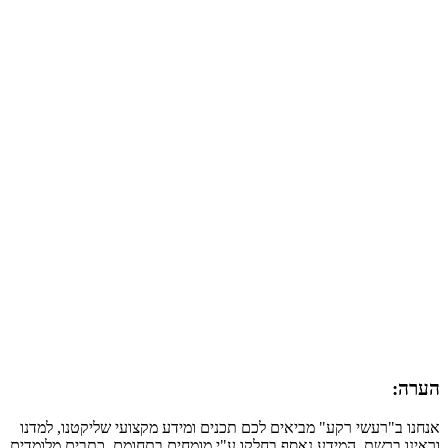
הערה:
אנחנו ב"רעשי רקע" מביאים לכם תכנים ומידע מקצועי שליקטנו, למדנו
וראינו ברשת. המידע נאסף בחלקו ע"י מומחים בתחומם, כתבים מלומדים