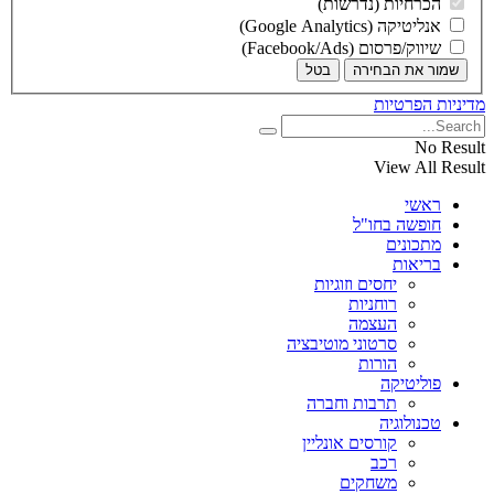
הכרחיות (נדרשות)
אנליטיקה (Google Analytics)
שיווק/פרסום (Facebook/Ads)
שמור את הבחירה
בטל
מדיניות הפרטיות
No Result
View All Result
ראשי
חופשה בחו"ל
מתכונים
בריאות
יחסים וזוגיות
רוחניות
העצמה
סרטוני מוטיבציה
הורות
פוליטיקה
תרבות וחברה
טכנולוגיה
קורסים אונליין
רכב
משחקים