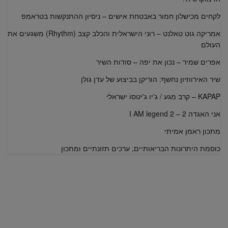
לקחים מכישלון חמור באבטחת אישים – ניסיון ההתנקשות בטראמפ
אמריקה גוט טאלנט – רוני הישראלית והכלב קצב (Rhythm) משגעים את
העולם
אפרים שמיר – נכון את יפה – סודות השיר
שיר האירווזיון נחשף: הוריקן בביצוע של עדן גולן
KAPAP – קרב מגע / ג'יו ג'יטסו ישראלי
אני האגדה 2 – I AM legend 2
מתכון ראמן אמיתי
כוסמת היתרונות הבריאותיים, ערכים תזונתיים ומתכון