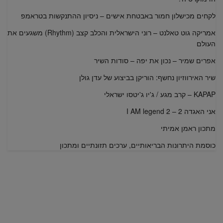
לקחים מכישלון חמור באבטחת אישים – ניסיון ההתנקשות בטראמפ
אמריקה גוט טאלנט – רוני הישראלית והכלב קצב (Rhythm) משגעים את
העולם
אפרים שמיר – נכון את יפה – סודות השיר
שיר האירווזיון נחשף: הוריקן בביצוע של עדן גולן
KAPAP – קרב מגע / ג'יו ג'יטסו ישראלי
אני האגדה 2 – I AM legend 2
מתכון ראמן אמיתי
כוסמת היתרונות הבריאותיים, ערכים תזונתיים ומתכון