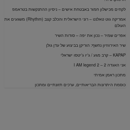
לקחים מכישלון חמור באבטחת אישים – ניסיון ההתנקשות בטראמפ
אמריקה גוט טאלנט – רוני הישראלית והכלב קצב (Rhythm) משגעים את
העולם
אפרים שמיר – נכון את יפה – סודות השיר
שיר האירווזיון נחשף: הוריקן בביצוע של עדן גולן
KAPAP – קרב מגע / ג'יו ג'יטסו ישראלי
אני האגדה 2 – I AM legend 2
מתכון ראמן אמיתי
כוסמת היתרונות הבריאותיים, ערכים תזונתיים ומתכון